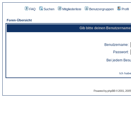
FAQ
Suchen
Mitgliederliste
Benutzergruppen
Profil
Foren-Übersicht
Gib bitte deinen Benutzername
Benutzername:
Passwort:
Bei jedem Besu
Ich habe
Powered by
phpBB
© 2001, 2005