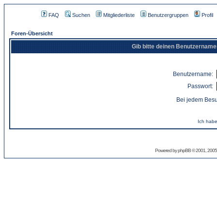
FAQ
Suchen
Mitgliederliste
Benutzergruppen
Profil
Foren-Übersicht
Gib bitte deinen Benutzername
Benutzername:
Passwort:
Bei jedem Besu
Ich habe
Powered by
phpBB
© 2001, 2005