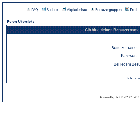
FAQ
Suchen
Mitgliederliste
Benutzergruppen
Profil
Foren-Übersicht
Gib bitte deinen Benutzername
Benutzername:
Passwort:
Bei jedem Besu
Ich habe
Powered by
phpBB
© 2001, 2005