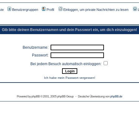
ste
Benutzergruppen
Profil
Einloggen, um private Nachrichten zu lesen
Gib bitte deinen Benutzernamen und dein Passwort ein, um dich einzuloggen!
Benutzername:
Passwort:
Bei jedem Besuch automatisch einloggen:
Ich habe mein Passwort vergessen!
Powered by
phpBB
© 2001, 2005 phpBB Group - Deutsche Übersetzung von
phpBB.de