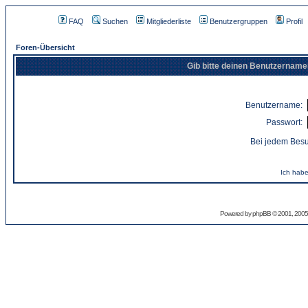
FAQ
Suchen
Mitgliederliste
Benutzergruppen
Profil
Foren-Übersicht
Gib bitte deinen Benutzername
Benutzername:
Passwort:
Bei jedem Besu
Ich habe
Powered by
phpBB
© 2001, 2005