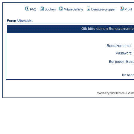
FAQ
Suchen
Mitgliederliste
Benutzergruppen
Profil
Foren-Übersicht
Gib bitte deinen Benutzername
Benutzername:
Passwort:
Bei jedem Besu
Ich habe
Powered by
phpBB
© 2001, 2005