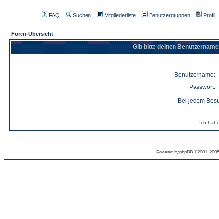
FAQ
Suchen
Mitgliederliste
Benutzergruppen
Profil
Foren-Übersicht
Gib bitte deinen Benutzername
Benutzername:
Passwort:
Bei jedem Besu
Ich habe
Powered by
phpBB
© 2001, 2005