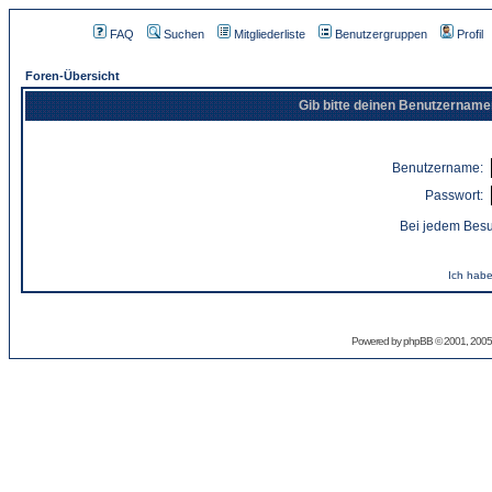
FAQ
Suchen
Mitgliederliste
Benutzergruppen
Profil
Foren-Übersicht
Gib bitte deinen Benutzername
Benutzername:
Passwort:
Bei jedem Besu
Ich habe
Powered by
phpBB
© 2001, 2005