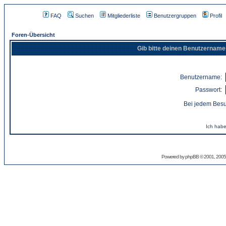
FAQ
Suchen
Mitgliederliste
Benutzergruppen
Profil
Foren-Übersicht
Gib bitte deinen Benutzername
Benutzername:
Passwort:
Bei jedem Besu
Ich habe
Powered by
phpBB
© 2001, 2005