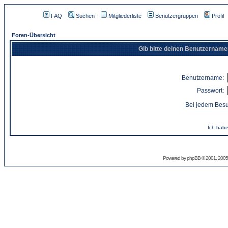
FAQ
Suchen
Mitgliederliste
Benutzergruppen
Profil
Foren-Übersicht
Gib bitte deinen Benutzername
Benutzername:
Passwort:
Bei jedem Besu
Ich habe
Powered by
phpBB
© 2001, 2005