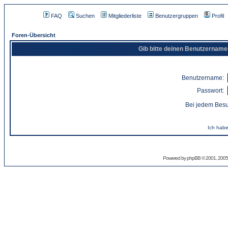
FAQ
Suchen
Mitgliederliste
Benutzergruppen
Profil
Foren-Übersicht
Gib bitte deinen Benutzername
Benutzername:
Passwort:
Bei jedem Besu
Ich habe
Powered by
phpBB
© 2001, 2005