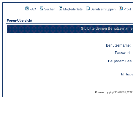
FAQ
Suchen
Mitgliederliste
Benutzergruppen
Profil
Foren-Übersicht
Gib bitte deinen Benutzername
Benutzername:
Passwort:
Bei jedem Besu
Ich habe
Powered by
phpBB
© 2001, 2005