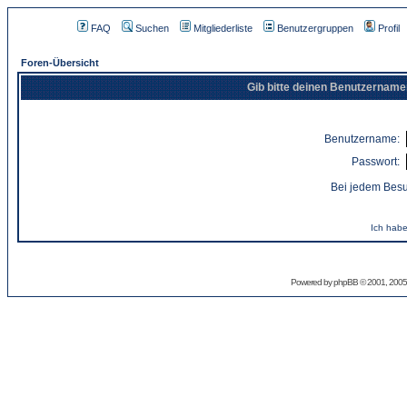
FAQ
Suchen
Mitgliederliste
Benutzergruppen
Profil
Foren-Übersicht
Gib bitte deinen Benutzername
Benutzername:
Passwort:
Bei jedem Besu
Ich habe
Powered by
phpBB
© 2001, 2005