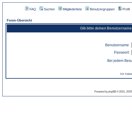
FAQ
Suchen
Mitgliederliste
Benutzergruppen
Profil
Foren-Übersicht
Gib bitte deinen Benutzername
Benutzername:
Passwort:
Bei jedem Besu
Ich habe
Powered by
phpBB
© 2001, 2005