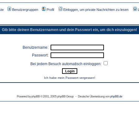
ste
Benutzergruppen
Profil
Einloggen, um private Nachrichten zu lesen
Gib bitte deinen Benutzernamen und dein Passwort ein, um dich einzuloggen!
Benutzername:
Passwort:
Bei jedem Besuch automatisch einloggen:
Ich habe mein Passwort vergessen!
Powered by
phpBB
© 2001, 2005 phpBB Group - Deutsche Übersetzung von
phpBB.de