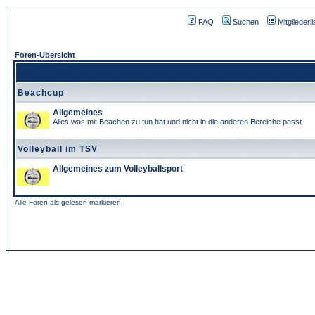
FAQ
Suchen
Mitgliederli
Foren-Übersicht
Beachcup
Allgemeines
Alles was mit Beachen zu tun hat und nicht in die anderen Bereiche passt.
Volleyball im TSV
Allgemeines zum Volleyballsport
Alle Foren als gelesen markieren