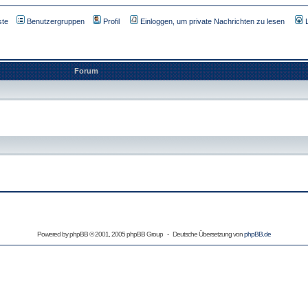
ste
Benutzergruppen
Profil
Einloggen, um private Nachrichten zu lesen
Forum
Powered by
phpBB
© 2001, 2005 phpBB Group - Deutsche Übersetzung von
phpBB.de