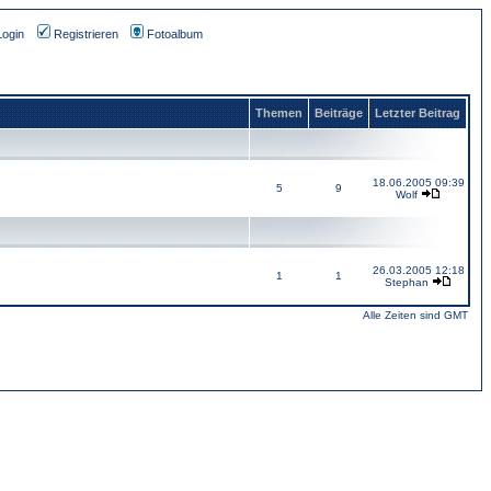
Login
Registrieren
Fotoalbum
Themen
Beiträge
Letzter Beitrag
18.06.2005 09:39
5
9
Wolf
26.03.2005 12:18
1
1
Stephan
Alle Zeiten sind GMT