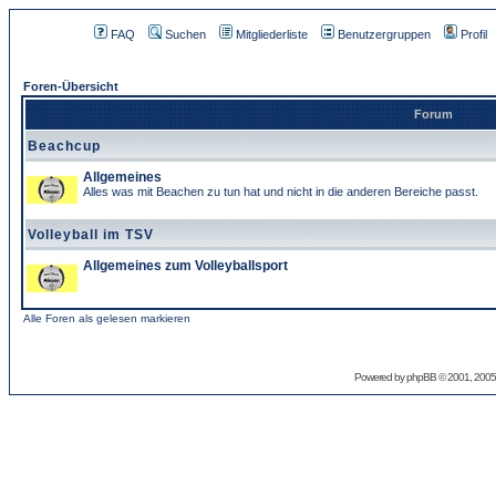
FAQ
Suchen
Mitgliederliste
Benutzergruppen
Profil
Foren-Übersicht
Forum
Beachcup
Allgemeines
Alles was mit Beachen zu tun hat und nicht in die anderen Bereiche passt.
Volleyball im TSV
Allgemeines zum Volleyballsport
Alle Foren als gelesen markieren
Powered by
phpBB
© 2001, 2005