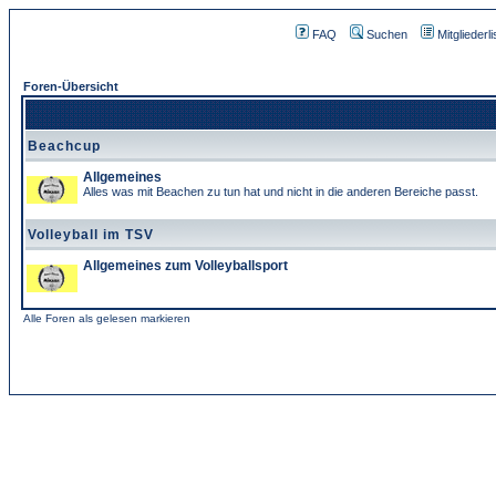
FAQ
Suchen
Mitgliederli
Foren-Übersicht
Beachcup
Allgemeines
Alles was mit Beachen zu tun hat und nicht in die anderen Bereiche passt.
Volleyball im TSV
Allgemeines zum Volleyballsport
Alle Foren als gelesen markieren