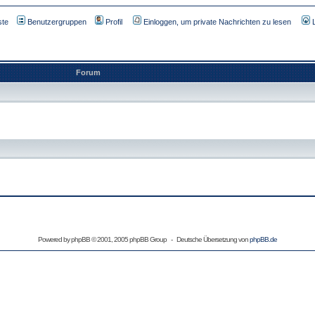
ste
Benutzergruppen
Profil
Einloggen, um private Nachrichten zu lesen
Forum
Powered by
phpBB
© 2001, 2005 phpBB Group - Deutsche Übersetzung von
phpBB.de