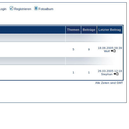
Login
Registrieren
Fotoalbum
Themen
Beiträge
Letzter Beitrag
18.06.2005 09:39
5
9
Wolf
26.03.2005 12:18
1
1
Stephan
Alle Zeiten sind GMT