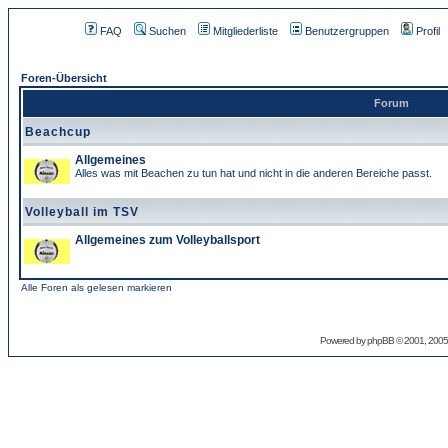
FAQ
Suchen
Mitgliederliste
Benutzergruppen
Profil
Foren-Übersicht
Forum
Beachcup
Allgemeines
Alles was mit Beachen zu tun hat und nicht in die anderen Bereiche passt.
Volleyball im TSV
Allgemeines zum Volleyballsport
Alle Foren als gelesen markieren
Powered by
phpBB
© 2001, 2005