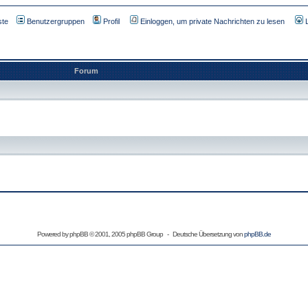
ste
Benutzergruppen
Profil
Einloggen, um private Nachrichten zu lesen
Forum
Powered by
phpBB
© 2001, 2005 phpBB Group - Deutsche Übersetzung von
phpBB.de