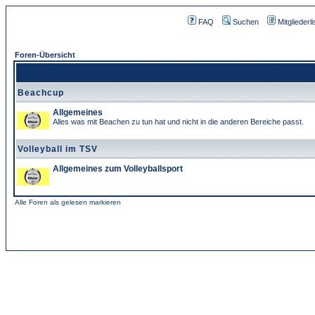
FAQ
Suchen
Mitgliederli
Foren-Übersicht
Beachcup
Allgemeines
Alles was mit Beachen zu tun hat und nicht in die anderen Bereiche passt.
Volleyball im TSV
Allgemeines zum Volleyballsport
Alle Foren als gelesen markieren