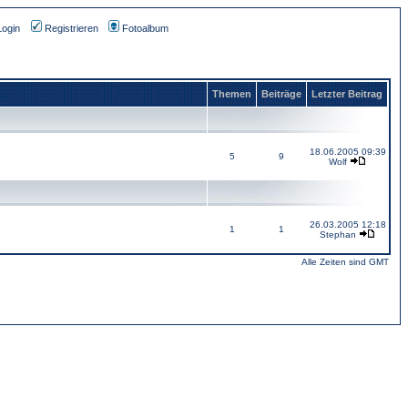
Login
Registrieren
Fotoalbum
Themen
Beiträge
Letzter Beitrag
18.06.2005 09:39
5
9
Wolf
26.03.2005 12:18
1
1
Stephan
Alle Zeiten sind GMT