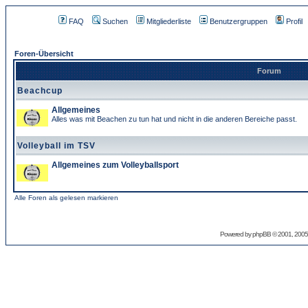
FAQ
Suchen
Mitgliederliste
Benutzergruppen
Profil
Foren-Übersicht
Forum
Beachcup
Allgemeines
Alles was mit Beachen zu tun hat und nicht in die anderen Bereiche passt.
Volleyball im TSV
Allgemeines zum Volleyballsport
Alle Foren als gelesen markieren
Powered by
phpBB
© 2001, 2005