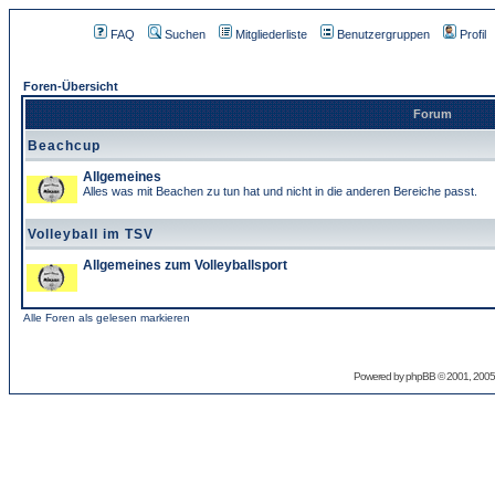
FAQ
Suchen
Mitgliederliste
Benutzergruppen
Profil
Foren-Übersicht
Forum
Beachcup
Allgemeines
Alles was mit Beachen zu tun hat und nicht in die anderen Bereiche passt.
Volleyball im TSV
Allgemeines zum Volleyballsport
Alle Foren als gelesen markieren
Powered by
phpBB
© 2001, 2005