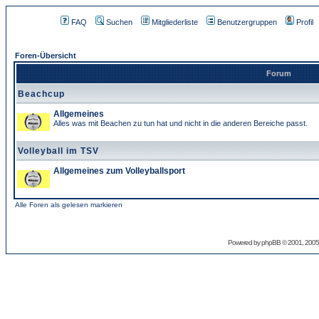
FAQ
Suchen
Mitgliederliste
Benutzergruppen
Profil
Foren-Übersicht
Forum
Beachcup
Allgemeines
Alles was mit Beachen zu tun hat und nicht in die anderen Bereiche passt.
Volleyball im TSV
Allgemeines zum Volleyballsport
Alle Foren als gelesen markieren
Powered by
phpBB
© 2001, 2005