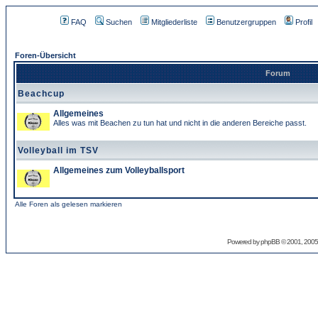
FAQ
Suchen
Mitgliederliste
Benutzergruppen
Profil
Foren-Übersicht
Forum
Beachcup
Allgemeines
Alles was mit Beachen zu tun hat und nicht in die anderen Bereiche passt.
Volleyball im TSV
Allgemeines zum Volleyballsport
Alle Foren als gelesen markieren
Powered by
phpBB
© 2001, 2005