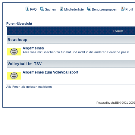
FAQ
Suchen
Mitgliederliste
Benutzergruppen
Profil
Foren-Übersicht
Forum
Beachcup
Allgemeines
Alles was mit Beachen zu tun hat und nicht in die anderen Bereiche passt.
Volleyball im TSV
Allgemeines zum Volleyballsport
Alle Foren als gelesen markieren
Powered by
phpBB
© 2001, 2005