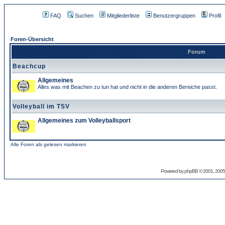
FAQ
Suchen
Mitgliederliste
Benutzergruppen
Profil
Foren-Übersicht
Forum
Beachcup
Allgemeines
Alles was mit Beachen zu tun hat und nicht in die anderen Bereiche passt.
Volleyball im TSV
Allgemeines zum Volleyballsport
Alle Foren als gelesen markieren
Powered by
phpBB
© 2001, 2005