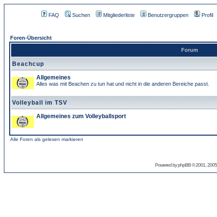
FAQ
Suchen
Mitgliederliste
Benutzergruppen
Profil
Foren-Übersicht
Forum
Beachcup
Allgemeines
Alles was mit Beachen zu tun hat und nicht in die anderen Bereiche passt.
Volleyball im TSV
Allgemeines zum Volleyballsport
Alle Foren als gelesen markieren
Powered by
phpBB
© 2001, 2005