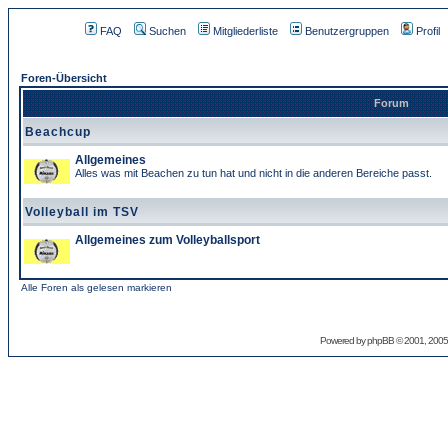
FAQ
Suchen
Mitgliederliste
Benutzergruppen
Profil
Foren-Übersicht
Forum
Beachcup
Allgemeines
Alles was mit Beachen zu tun hat und nicht in die anderen Bereiche passt.
Volleyball im TSV
Allgemeines zum Volleyballsport
Alle Foren als gelesen markieren
Powered by
phpBB
© 2001, 2005