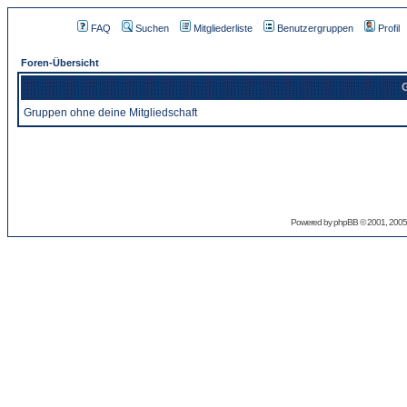
FAQ
Suchen
Mitgliederliste
Benutzergruppen
Profil
Foren-Übersicht
G
Gruppen ohne deine Mitgliedschaft
Powered by
phpBB
© 2001, 2005