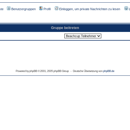
ste
Benutzergruppen
Profil
Einloggen, um private Nachrichten zu lesen
Gruppe beitreten
Powered by
phpBB
© 2001, 2005 phpBB Group - Deutsche Übersetzung von
phpBB.de