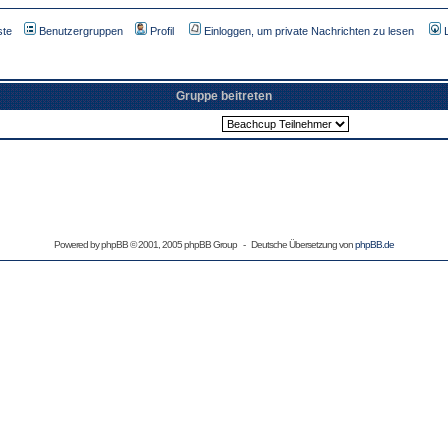
ste
Benutzergruppen
Profil
Einloggen, um private Nachrichten zu lesen
Gruppe beitreten
Powered by
phpBB
© 2001, 2005 phpBB Group - Deutsche Übersetzung von
phpBB.de