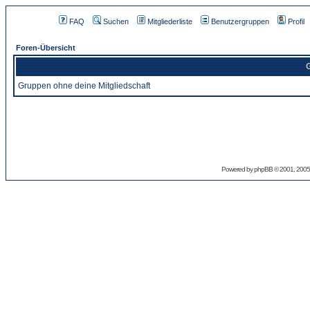
FAQ
Suchen
Mitgliederliste
Benutzergruppen
Profil
Foren-Übersicht
G
Gruppen ohne deine Mitgliedschaft
Powered by
phpBB
© 2001, 2005