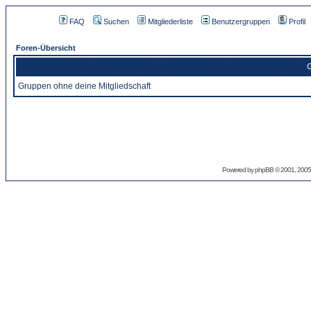
FAQ
Suchen
Mitgliederliste
Benutzergruppen
Profil
Foren-Übersicht
G
Gruppen ohne deine Mitgliedschaft
Powered by
phpBB
© 2001, 2005