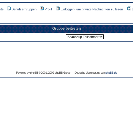
ste
Benutzergruppen
Profil
Einloggen, um private Nachrichten zu lesen
Gruppe beitreten
Powered by
phpBB
© 2001, 2005 phpBB Group - Deutsche Übersetzung von
phpBB.de