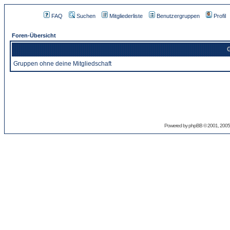
FAQ
Suchen
Mitgliederliste
Benutzergruppen
Profil
Foren-Übersicht
G
Gruppen ohne deine Mitgliedschaft
Powered by
phpBB
© 2001, 2005