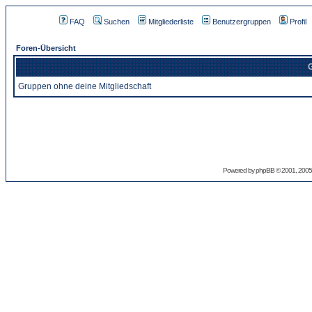
FAQ
Suchen
Mitgliederliste
Benutzergruppen
Profil
Foren-Übersicht
G
Gruppen ohne deine Mitgliedschaft
Powered by
phpBB
© 2001, 2005