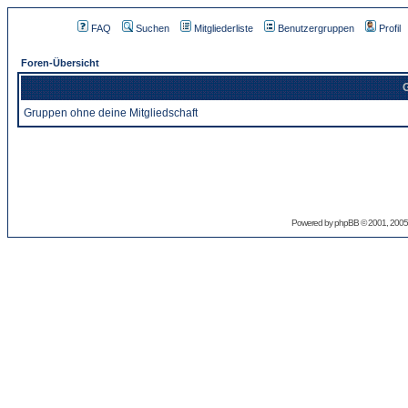
FAQ
Suchen
Mitgliederliste
Benutzergruppen
Profil
Foren-Übersicht
G
Gruppen ohne deine Mitgliedschaft
Powered by
phpBB
© 2001, 2005