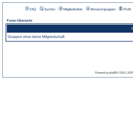
FAQ
Suchen
Mitgliederliste
Benutzergruppen
Profil
Foren-Übersicht
G
Gruppen ohne deine Mitgliedschaft
Powered by
phpBB
© 2001, 2005