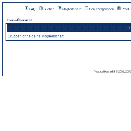
FAQ
Suchen
Mitgliederliste
Benutzergruppen
Profil
Foren-Übersicht
G
Gruppen ohne deine Mitgliedschaft
Powered by
phpBB
© 2001, 2005