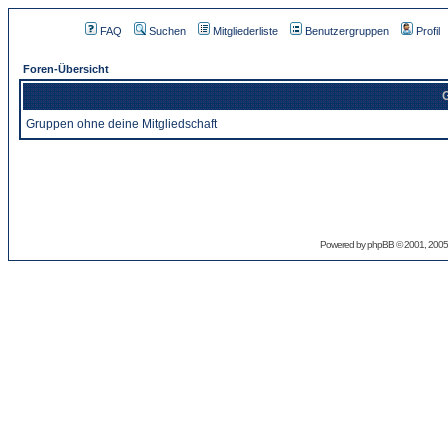
FAQ
Suchen
Mitgliederliste
Benutzergruppen
Profil
Foren-Übersicht
G
Gruppen ohne deine Mitgliedschaft
Powered by
phpBB
© 2001, 2005