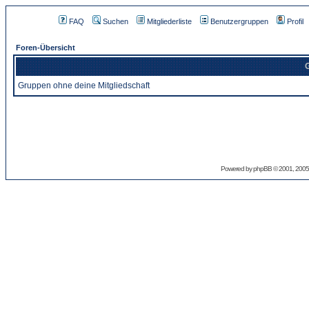
FAQ
Suchen
Mitgliederliste
Benutzergruppen
Profil
Foren-Übersicht
G
Gruppen ohne deine Mitgliedschaft
Powered by
phpBB
© 2001, 2005