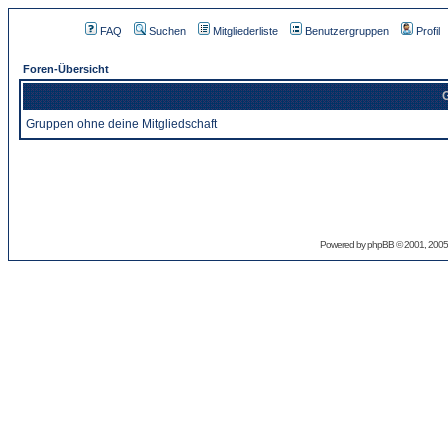
FAQ
Suchen
Mitgliederliste
Benutzergruppen
Profil
Foren-Übersicht
G
Gruppen ohne deine Mitgliedschaft
Powered by
phpBB
© 2001, 2005