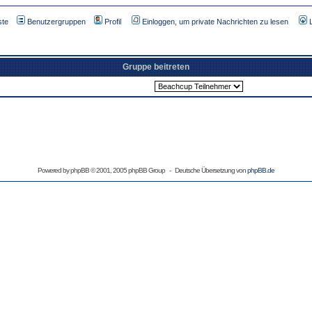
ste
Benutzergruppen
Profil
Einloggen, um private Nachrichten zu lesen
Gruppe beitreten
Powered by
phpBB
© 2001, 2005 phpBB Group - Deutsche Übersetzung von
phpBB.de