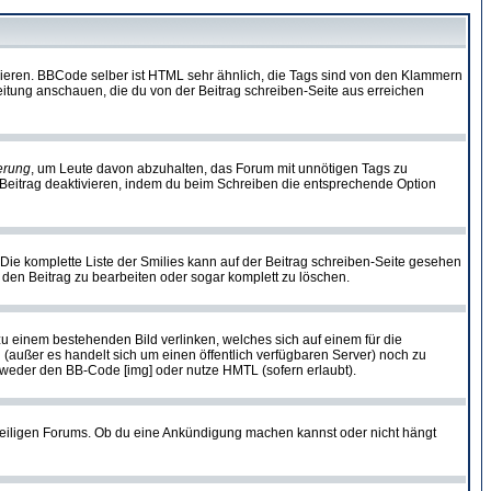
vieren. BBCode selber ist HTML sehr ähnlich, die Tags sind von den Klammern
leitung anschauen, die du von der Beitrag schreiben-Seite aus erreichen
erung
, um Leute davon abzuhalten, das Forum mit unnötigen Tags zu
Beitrag deaktivieren, indem du beim Schreiben die entsprechende Option
. Die komplette Liste der Smilies kann auf der Beitrag schreiben-Seite gesehen
, den Beitrag zu bearbeiten oder sogar komplett zu löschen.
zu einem bestehenden Bild verlinken, welches sich auf einem für die
en (außer es handelt sich um einen öffentlich verfügbaren Server) noch zu
tweder den BB-Code [img] oder nutze HMTL (sofern erlaubt).
weiligen Forums. Ob du eine Ankündigung machen kannst oder nicht hängt