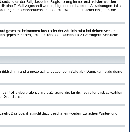
oards ist es der Fall, dass eine Registrierung immer erst aktiviert werden
ls dir eine E-Mail zugesandt wurde, folge den enthaltenen Anweisungen, falls
inderung eines Missbrauchs des Forums. Wenn du dir sicher bist, dass die
ard geschickt bekommen hast) oder der Administrator hat deinen Account
 nichts gepostet haben, um die Größe der Datenbank zu verringern. Versuche
 Bildschirmrand angezeigt, hängt aber vom Style ab). Damit kannst du deine
nes Profils überprüfen, um die Zeitzone, die für dich zutreffend ist, zu wählen.
uter Grund dazu.
 steht. Das Board ist nicht dazu geschaffen worden, zwischen Winter- und