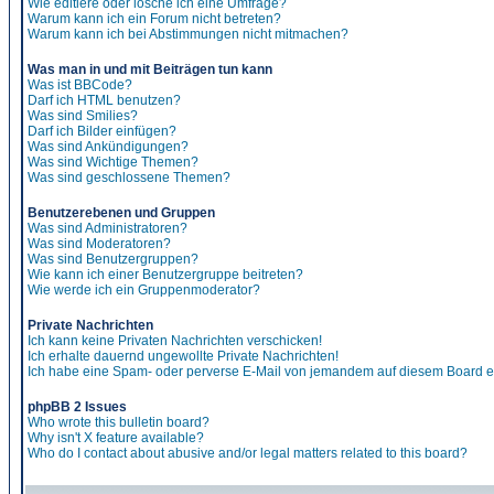
Wie editiere oder lösche ich eine Umfrage?
Warum kann ich ein Forum nicht betreten?
Warum kann ich bei Abstimmungen nicht mitmachen?
Was man in und mit Beiträgen tun kann
Was ist BBCode?
Darf ich HTML benutzen?
Was sind Smilies?
Darf ich Bilder einfügen?
Was sind Ankündigungen?
Was sind Wichtige Themen?
Was sind geschlossene Themen?
Benutzerebenen und Gruppen
Was sind Administratoren?
Was sind Moderatoren?
Was sind Benutzergruppen?
Wie kann ich einer Benutzergruppe beitreten?
Wie werde ich ein Gruppenmoderator?
Private Nachrichten
Ich kann keine Privaten Nachrichten verschicken!
Ich erhalte dauernd ungewollte Private Nachrichten!
Ich habe eine Spam- oder perverse E-Mail von jemandem auf diesem Board e
phpBB 2 Issues
Who wrote this bulletin board?
Why isn't X feature available?
Who do I contact about abusive and/or legal matters related to this board?