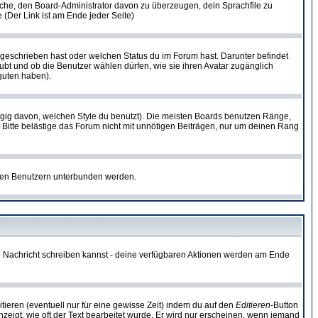
rsuche, den Board-Administrator davon zu überzeugen, dein Sprachfile zu
e (Der Link ist am Ende jeder Seite)
 geschrieben hast oder welchen Status du im Forum hast. Darunter befindet
aubt und ob die Benutzer wählen dürfen, wie sie ihren Avatar zugänglich
guten haben).
gig davon, welchen Style du benutzt). Die meisten Boards benutzen Ränge,
Bitte belästige das Forum nicht mit unnötigen Beiträgen, nur um deinen Rang
nnten Benutzern unterbunden werden.
ine Nachricht schreiben kannst - deine verfügbaren Aktionen werden am Ende
tieren (eventuell nur für eine gewisse Zeit) indem du auf den
Editieren
-Button
anzeigt, wie oft der Text bearbeitet wurde. Er wird nur erscheinen, wenn jemand