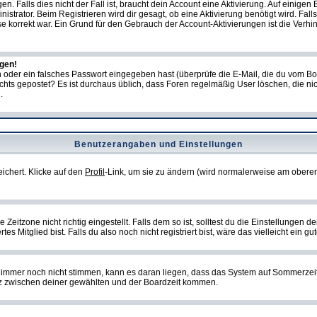
Falls dies nicht der Fall ist, braucht dein Account eine Aktivierung. Auf einigen B
istrator. Beim Registrieren wird dir gesagt, ob eine Aktivierung benötigt wird. Fal
sse korrekt war. Ein Grund für den Gebrauch der Account-Aktivierungen ist die Verh
ggen!
oder ein falsches Passwort eingegeben hast (überprüfe die E-Mail, die du vom Bo
ch nichts gepostet? Es ist durchaus üblich, dass Foren regelmäßig User löschen, die
.
Benutzerangaben und Einstellungen
eichert. Klicke auf den
Profil
-Link, um sie zu ändern (wird normalerweise am oberen
itzone nicht richtig eingestellt. Falls dem so ist, solltest du die Einstellungen dei
es Mitglied bist. Falls du also noch nicht registriert bist, wäre das vielleicht ein g
en immer noch nicht stimmen, kann es daran liegen, dass das System auf Sommerzeit
z zwischen deiner gewählten und der Boardzeit kommen.