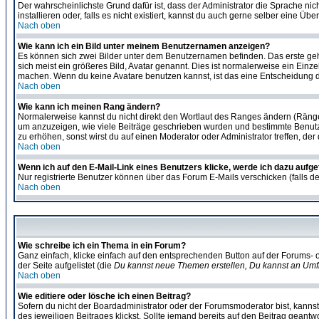
Der wahrscheinlichste Grund dafür ist, dass der Administrator die Sprache nic
installieren oder, falls es nicht existiert, kannst du auch gerne selber eine 
Nach oben
Wie kann ich ein Bild unter meinem Benutzernamen anzeigen?
Es können sich zwei Bilder unter dem Benutzernamen befinden. Das erste gehö
sich meist ein größeres Bild, Avatar genannt. Dies ist normalerweise ein Einz
machen. Wenn du keine Avatare benutzen kannst, ist das eine Entscheidung de
Nach oben
Wie kann ich meinen Rang ändern?
Normalerweise kannst du nicht direkt den Wortlaut des Ranges ändern (Räng
um anzuzeigen, wie viele Beiträge geschrieben wurden und bestimmte Benutze
zu erhöhen, sonst wirst du auf einen Moderator oder Administrator treffen, de
Nach oben
Wenn ich auf den E-Mail-Link eines Benutzers klicke, werde ich dazu aufge
Nur registrierte Benutzer können über das Forum E-Mails verschicken (falls 
Nach oben
Wie schreibe ich ein Thema in ein Forum?
Ganz einfach, klicke einfach auf den entsprechenden Button auf der Forums- o
der Seite aufgelistet (die
Du kannst neue Themen erstellen, Du kannst an Umf
Nach oben
Wie editiere oder lösche ich einen Beitrag?
Sofern du nicht der Boardadministrator oder der Forumsmoderator bist, kannst 
des jeweiligen Beitrages klickst. Sollte jemand bereits auf den Beitrag geantw