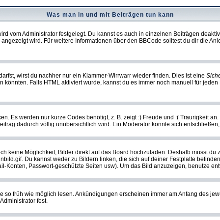
Was man in und mit Beiträgen tun kann
rd vom Administrator festgelegt. Du kannst es auch in einzelnen Beiträgen deakti
 angezeigt wird. Für weitere Informationen über den BBCode solltest du dir die An
darfst, wirst du nachher nur ein Klammer-Wirrwarr wieder finden. Dies ist eine
Sich
könnten. Falls HTML aktiviert wurde, kannst du es immer noch manuell für jeden 
n. Es werden nur kurze Codes benötigt, z. B. zeigt :) Freude und :( Traurigkeit an
Beitrag dadurch völlig unübersichtlich wird. Ein Moderator könnte sich entschließen
noch keine Möglichkeit, Bilder direkt auf das Board hochzuladen. Deshalb musst du 
inbild.gif. Du kannst weder zu Bildern linken, die sich auf deiner Festplatte befind
Mail-Konten, Passwort-geschützte Seiten usw). Um das Bild anzuzeigen, benutze en
sie so früh wie möglich lesen. Ankündigungen erscheinen immer am Anfang des je
dministrator fest.