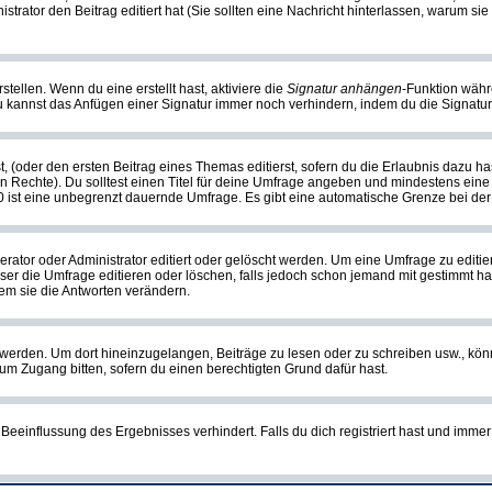
nistrator den Beitrag editiert hat (Sie sollten eine Nachricht hinterlassen, warum s
tellen. Wenn du eine erstellt hast, aktiviere die
Signatur anhängen
-Funktion währ
u kannst das Anfügen einer Signatur immer noch verhindern, indem du die Signatur
, (oder den ersten Beitrag eines Themas editierst, sofern du die Erlaubnis dazu has
chen Rechte). Du solltest einen Titel für deine Umfrage angeben und mindestens ein
, 0 ist eine unbegrenzt dauernde Umfrage. Es gibt eine automatische Grenze bei der 
or oder Administrator editiert oder gelöscht werden. Um eine Umfrage zu editiere
 die Umfrage editieren oder löschen, falls jedoch schon jemand mit gestimmt hat
em sie die Antworten verändern.
rden. Um dort hineinzugelangen, Beiträge zu lesen oder zu schreiben usw., könn
 um Zugang bitten, sofern du einen berechtigten Grund dafür hast.
einflussung des Ergebnisses verhindert. Falls du dich registriert hast und immer 