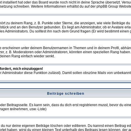
ht installiert hat oder das Board wurde noch nicht in deine Sprache übersetzt. Ve
Übersetzung schreiben. Weitere Informationen erhältst du auf der phpBB Group Websit
rt zu deinem Rang, z. B. Punkte oder Sterne, die anzeigen, wie viele Beiträge du
elstück und an den Benutzer gebunden. Es liegt am Administrator, ob er Avatare erl
s Administrators. Du solltest ihn nach dem Grund fragen (Er wird bestimmt einen 
e erscheinen unter deinem Benutzernamen in Themen und in deinem Profil, abhän
r, z. B. Moderatoren oder Administratoren, könnten einen speziellen Rang haben. 
r deinen Rang einfach wieder senkt.
fordert, mich einzuloggen!
der Administrator diese Funktion zulässt). Damit sollen obszöne Mails von unbeka
Beiträge schreiben
der Beitragsseite. Es kann sein, dass du dich erst registrieren musst, bevor du e
ragen teilnehmen, usw.
-Liste)
du nur deine eigenen Beiträge löschen oder editieren. Du kannst einen Beitrag edi
ortet haben, wirst du einen kleinen Text unterhalb des Beitrags lesen können, der 