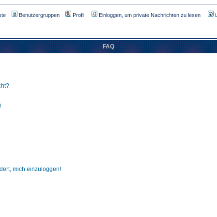
ste
Benutzergruppen
Profil
Einloggen, um private Nachrichten zu lesen
FAQ
cht?
!
dert, mich einzuloggen!