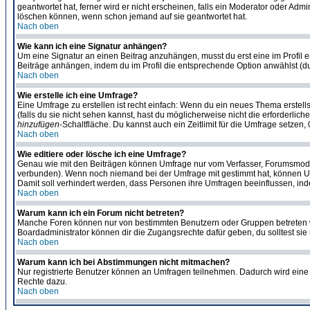
geantwortet hat, ferner wird er nicht erscheinen, falls ein Moderator oder Admi
löschen können, wenn schon jemand auf sie geantwortet hat.
Nach oben
Wie kann ich eine Signatur anhängen?
Um eine Signatur an einen Beitrag anzuhängen, musst du erst eine im Profil ers
Beiträge anhängen, indem du im Profil die entsprechende Option anwählst (d
Nach oben
Wie erstelle ich eine Umfrage?
Eine Umfrage zu erstellen ist recht einfach: Wenn du ein neues Thema erstellst
(falls du sie nicht sehen kannst, hast du möglicherweise nicht die erforderli
hinzufügen
-Schaltfläche. Du kannst auch ein Zeitlimit für die Umfrage setzen
Nach oben
Wie editiere oder lösche ich eine Umfrage?
Genau wie mit den Beiträgen können Umfrage nur vom Verfasser, Forumsmoderat
verbunden). Wenn noch niemand bei der Umfrage mit gestimmt hat, können User
Damit soll verhindert werden, dass Personen ihre Umfragen beeinflussen, ind
Nach oben
Warum kann ich ein Forum nicht betreten?
Manche Foren können nur von bestimmten Benutzern oder Gruppen betreten we
Boardadministrator können dir die Zugangsrechte dafür geben, du solltest sie
Nach oben
Warum kann ich bei Abstimmungen nicht mitmachen?
Nur registrierte Benutzer können an Umfragen teilnehmen. Dadurch wird eine Be
Rechte dazu.
Nach oben