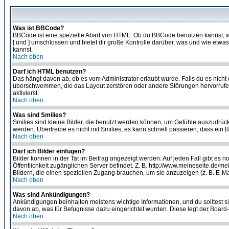
Was ist BBCode?
BBCode ist eine spezielle Abart von HTML. Ob du BBCode benutzen kannst, wi
[ und ] umschlossen und bietet dir große Kontrolle darüber, was und wie etwas
kannst.
Nach oben
Darf ich HTML benutzen?
Das hängt davon ab, ob es vom Administrator erlaubt wurde. Falls du es nicht 
überschwemmen, die das Layout zerstören oder andere Störungen hervorrufen 
aktivierst.
Nach oben
Was sind Smilies?
Smilies sind kleine Bilder, die benutzt werden können, um Gefühle auszudrücke
werden. Übertreibe es nicht mit Smilies, es kann schnell passieren, dass ein 
Nach oben
Darf ich Bilder einfügen?
Bilder können in der Tat im Beitrag angezeigt werden. Auf jeden Fall gibt es 
Öffentlichkeit zugänglichen Server befindet. Z. B. http://www.meineseite.de/me
Bildern, die einen speziellen Zugang brauchen, um sie anzuzeigen (z. B. E-
Nach oben
Was sind Ankündigungen?
Ankündigungen beinhalten meistens wichtige Informationen, und du solltest 
davon ab, was für Befugnisse dazu eingerichtet wurden. Diese legt der Board-A
Nach oben