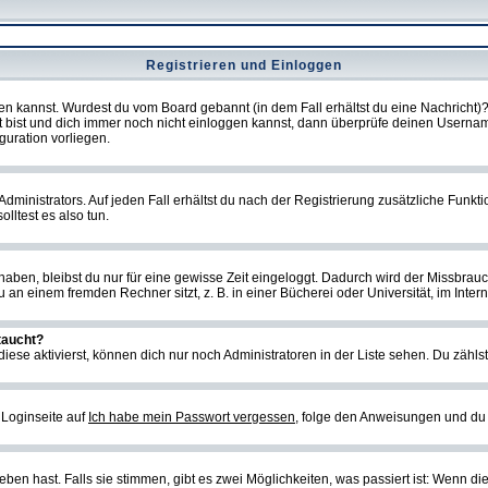
Registrieren und Einloggen
loggen kannst. Wurdest du vom Board gebannt (in dem Fall erhältst du eine Nachrich
t bist und dich immer noch nicht einloggen kannst, dann überprüfe deinen Username
guration vorliegen.
ministrators. Auf jeden Fall erhältst du nach der Registrierung zusätzliche Funktion
lltest es also tun.
 haben, bleibst du nur für eine gewisse Zeit eingeloggt. Dadurch wird der Missbrau
n einem fremden Rechner sitzt, z. B. in einer Bücherei oder Universität, im Intern
taucht?
iese aktivierst, können dich nur noch Administratoren in der Liste sehen. Du zählst
 Loginseite auf
Ich habe mein Passwort vergessen
, folge den Anweisungen und du 
en hast. Falls sie stimmen, gibt es zwei Möglichkeiten, was passiert ist: Wenn d