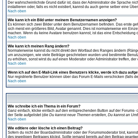
Der wahrscheinlichste Grund dafür ist, dass der Administrator die Sprache nic
installieren oder, falls es nicht existiert, kannst du auch gerne selber eine 
Nach oben
Wie kann ich ein Bild unter meinem Benutzernamen anzeigen?
Es können sich zwei Bilder unter dem Benutzernamen befinden. Das erste gehö
sich meist ein größeres Bild, Avatar genannt. Dies ist normalerweise ein Einz
machen. Wenn du keine Avatare benutzen kannst, ist das eine Entscheidung de
Nach oben
Wie kann ich meinen Rang ändern?
Normalerweise kannst du nicht direkt den Wortlaut des Ranges ändern (Räng
um anzuzeigen, wie viele Beiträge geschrieben wurden und bestimmte Benutze
zu erhöhen, sonst wirst du auf einen Moderator oder Administrator treffen, de
Nach oben
Wenn ich auf den E-Mail-Link eines Benutzers klicke, werde ich dazu aufge
Nur registrierte Benutzer können über das Forum E-Mails verschicken (falls 
Nach oben
Wie schreibe ich ein Thema in ein Forum?
Ganz einfach, klicke einfach auf den entsprechenden Button auf der Forums- o
der Seite aufgelistet (die
Du kannst neue Themen erstellen, Du kannst an Umf
Nach oben
Wie editiere oder lösche ich einen Beitrag?
Sofern du nicht der Boardadministrator oder der Forumsmoderator bist, kannst 
des jeweiligen Beitrages klickst. Sollte jemand bereits auf den Beitrag geantw