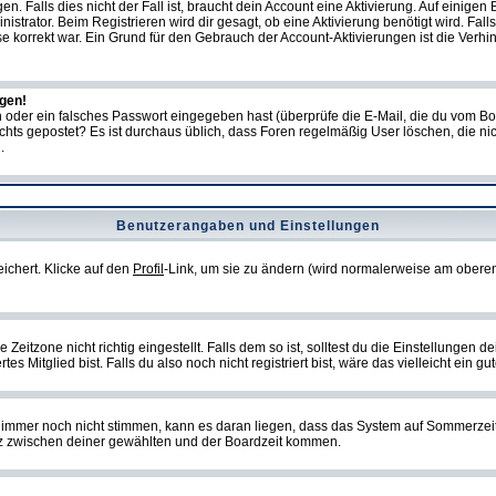
Falls dies nicht der Fall ist, braucht dein Account eine Aktivierung. Auf einigen B
istrator. Beim Registrieren wird dir gesagt, ob eine Aktivierung benötigt wird. Fal
sse korrekt war. Ein Grund für den Gebrauch der Account-Aktivierungen ist die Verh
ggen!
oder ein falsches Passwort eingegeben hast (überprüfe die E-Mail, die du vom Bo
ch nichts gepostet? Es ist durchaus üblich, dass Foren regelmäßig User löschen, die
.
Benutzerangaben und Einstellungen
eichert. Klicke auf den
Profil
-Link, um sie zu ändern (wird normalerweise am oberen
itzone nicht richtig eingestellt. Falls dem so ist, solltest du die Einstellungen dei
es Mitglied bist. Falls du also noch nicht registriert bist, wäre das vielleicht ein g
en immer noch nicht stimmen, kann es daran liegen, dass das System auf Sommerzeit
z zwischen deiner gewählten und der Boardzeit kommen.