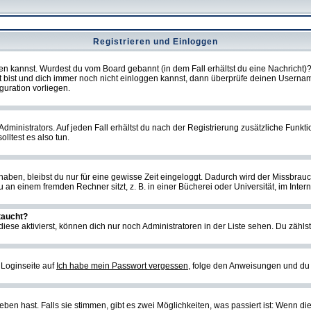
Registrieren und Einloggen
loggen kannst. Wurdest du vom Board gebannt (in dem Fall erhältst du eine Nachrich
t bist und dich immer noch nicht einloggen kannst, dann überprüfe deinen Username
guration vorliegen.
ministrators. Auf jeden Fall erhältst du nach der Registrierung zusätzliche Funktion
lltest es also tun.
 haben, bleibst du nur für eine gewisse Zeit eingeloggt. Dadurch wird der Missbrau
n einem fremden Rechner sitzt, z. B. in einer Bücherei oder Universität, im Intern
taucht?
iese aktivierst, können dich nur noch Administratoren in der Liste sehen. Du zählst
 Loginseite auf
Ich habe mein Passwort vergessen
, folge den Anweisungen und du 
en hast. Falls sie stimmen, gibt es zwei Möglichkeiten, was passiert ist: Wenn d