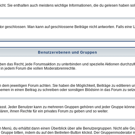
t. Sie enthalten auch meistens wichtige Informationen, die du gelesen haben so
eschlossen. Man kann auf geschlossene Beiträge nicht antworten. Falls eine Um
Benutzerebenen und Gruppen
ben das Recht, jede Forumsaktion zu unterbinden und spezielle Aktionen durchzu
in jedem Forum die vollen Moderatorenrechte.
dem jeweiligen Forum achten. Sie haben die Möglichkeit, Beiträge zu editieren u
men in einen Beitrag zu schreiben oder sonstigen Blödsinn in das Forum zu setz
st. Jeder Benutzer kann zu mehreren Gruppen gehören und jeder Gruppe können spe
ren, ihnen Rechte für ein privates Forum zu geben und so weiter.
m Menü, du erhältst dann einen Überblick über alle Benutzergruppen. Nicht alle 
 die Gruppe bitten, indem du auf den Beitreten-Button klickst. Der Gruppenmoderat