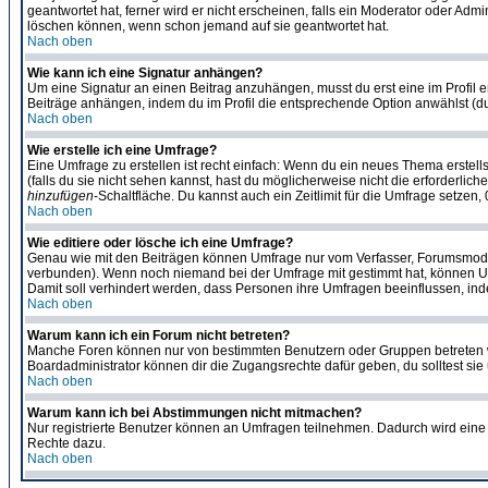
geantwortet hat, ferner wird er nicht erscheinen, falls ein Moderator oder Admi
löschen können, wenn schon jemand auf sie geantwortet hat.
Nach oben
Wie kann ich eine Signatur anhängen?
Um eine Signatur an einen Beitrag anzuhängen, musst du erst eine im Profil ers
Beiträge anhängen, indem du im Profil die entsprechende Option anwählst (d
Nach oben
Wie erstelle ich eine Umfrage?
Eine Umfrage zu erstellen ist recht einfach: Wenn du ein neues Thema erstellst
(falls du sie nicht sehen kannst, hast du möglicherweise nicht die erforderli
hinzufügen
-Schaltfläche. Du kannst auch ein Zeitlimit für die Umfrage setzen
Nach oben
Wie editiere oder lösche ich eine Umfrage?
Genau wie mit den Beiträgen können Umfrage nur vom Verfasser, Forumsmoderat
verbunden). Wenn noch niemand bei der Umfrage mit gestimmt hat, können User
Damit soll verhindert werden, dass Personen ihre Umfragen beeinflussen, ind
Nach oben
Warum kann ich ein Forum nicht betreten?
Manche Foren können nur von bestimmten Benutzern oder Gruppen betreten we
Boardadministrator können dir die Zugangsrechte dafür geben, du solltest sie
Nach oben
Warum kann ich bei Abstimmungen nicht mitmachen?
Nur registrierte Benutzer können an Umfragen teilnehmen. Dadurch wird eine Be
Rechte dazu.
Nach oben