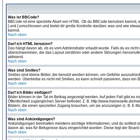
Was ist BBCode?
BBCode ist eine spezielle Abart von HTML. Ob du BBCode benutzen kannst, wi
[ und ] umschlossen und bietet dir große Kontrolle darüber, was und wie etwas
kannst.
Nach oben
Darf ich HTML benutzen?
Das hängt davon ab, ob es vom Administrator erlaubt wurde. Falls du es nicht 
überschwemmen, die das Layout zerstören oder andere Störungen hervorrufen 
aktivierst.
Nach oben
Was sind Smilies?
Smilies sind kleine Bilder, die benutzt werden können, um Gefühle auszudrücke
werden. Übertreibe es nicht mit Smilies, es kann schnell passieren, dass ein 
Nach oben
Darf ich Bilder einfügen?
Bilder können in der Tat im Beitrag angezeigt werden. Auf jeden Fall gibt es 
Öffentlichkeit zugänglichen Server befindet. Z. B. http://www.meineseite.de/me
Bildern, die einen speziellen Zugang brauchen, um sie anzuzeigen (z. B. E-
Nach oben
Was sind Ankündigungen?
Ankündigungen beinhalten meistens wichtige Informationen, und du solltest 
davon ab, was für Befugnisse dazu eingerichtet wurden. Diese legt der Board-A
Nach oben