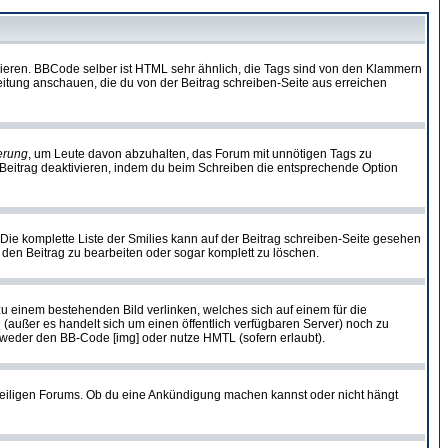
vieren. BBCode selber ist HTML sehr ähnlich, die Tags sind von den Klammern
leitung anschauen, die du von der Beitrag schreiben-Seite aus erreichen
erung
, um Leute davon abzuhalten, das Forum mit unnötigen Tags zu
Beitrag deaktivieren, indem du beim Schreiben die entsprechende Option
. Die komplette Liste der Smilies kann auf der Beitrag schreiben-Seite gesehen
, den Beitrag zu bearbeiten oder sogar komplett zu löschen.
zu einem bestehenden Bild verlinken, welches sich auf einem für die
en (außer es handelt sich um einen öffentlich verfügbaren Server) noch zu
tweder den BB-Code [img] oder nutze HMTL (sofern erlaubt).
weiligen Forums. Ob du eine Ankündigung machen kannst oder nicht hängt