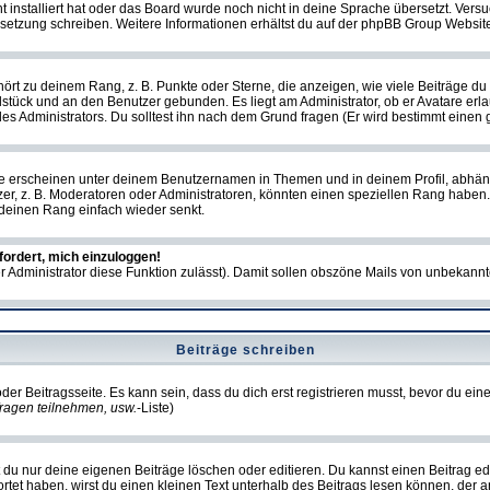
ht installiert hat oder das Board wurde noch nicht in deine Sprache übersetzt. Ve
Übersetzung schreiben. Weitere Informationen erhältst du auf der phpBB Group Websit
rt zu deinem Rang, z. B. Punkte oder Sterne, die anzeigen, wie viele Beiträge du
elstück und an den Benutzer gebunden. Es liegt am Administrator, ob er Avatare erl
s Administrators. Du solltest ihn nach dem Grund fragen (Er wird bestimmt einen 
e erscheinen unter deinem Benutzernamen in Themen und in deinem Profil, abhän
r, z. B. Moderatoren oder Administratoren, könnten einen speziellen Rang haben. 
r deinen Rang einfach wieder senkt.
fordert, mich einzuloggen!
der Administrator diese Funktion zulässt). Damit sollen obszöne Mails von unbeka
Beiträge schreiben
der Beitragsseite. Es kann sein, dass du dich erst registrieren musst, bevor du e
ragen teilnehmen, usw.
-Liste)
du nur deine eigenen Beiträge löschen oder editieren. Du kannst einen Beitrag edi
ortet haben, wirst du einen kleinen Text unterhalb des Beitrags lesen können, der 