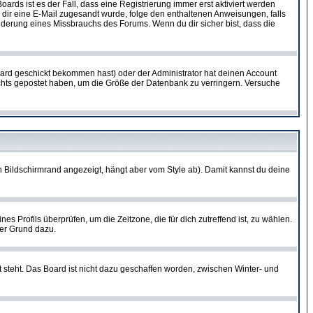
oards ist es der Fall, dass eine Registrierung immer erst aktiviert werden
ls dir eine E-Mail zugesandt wurde, folge den enthaltenen Anweisungen, falls
inderung eines Missbrauchs des Forums. Wenn du dir sicher bist, dass die
ard geschickt bekommen hast) oder der Administrator hat deinen Account
 nichts gepostet haben, um die Größe der Datenbank zu verringern. Versuche
 Bildschirmrand angezeigt, hängt aber vom Style ab). Damit kannst du deine
nes Profils überprüfen, um die Zeitzone, die für dich zutreffend ist, zu wählen.
uter Grund dazu.
 steht. Das Board ist nicht dazu geschaffen worden, zwischen Winter- und