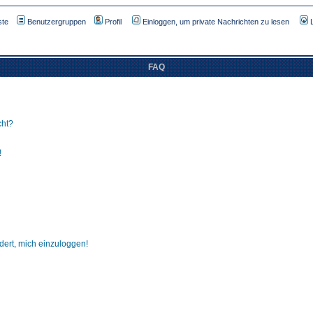
ste
Benutzergruppen
Profil
Einloggen, um private Nachrichten zu lesen
FAQ
cht?
!
dert, mich einzuloggen!