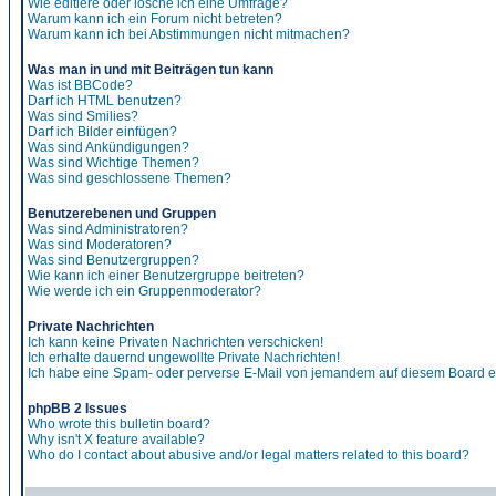
Wie editiere oder lösche ich eine Umfrage?
Warum kann ich ein Forum nicht betreten?
Warum kann ich bei Abstimmungen nicht mitmachen?
Was man in und mit Beiträgen tun kann
Was ist BBCode?
Darf ich HTML benutzen?
Was sind Smilies?
Darf ich Bilder einfügen?
Was sind Ankündigungen?
Was sind Wichtige Themen?
Was sind geschlossene Themen?
Benutzerebenen und Gruppen
Was sind Administratoren?
Was sind Moderatoren?
Was sind Benutzergruppen?
Wie kann ich einer Benutzergruppe beitreten?
Wie werde ich ein Gruppenmoderator?
Private Nachrichten
Ich kann keine Privaten Nachrichten verschicken!
Ich erhalte dauernd ungewollte Private Nachrichten!
Ich habe eine Spam- oder perverse E-Mail von jemandem auf diesem Board e
phpBB 2 Issues
Who wrote this bulletin board?
Why isn't X feature available?
Who do I contact about abusive and/or legal matters related to this board?