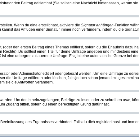
nistrator den Beitrag editiert hat (Sie sollten eine Nachricht hinterlassen, warum s
tellen. Wenn du eine erstellt hast, aktiviere die
Signatur anhängen
-Funktion währ
u kannst das Anfügen einer Signatur immer noch verhindern, indem du die Signatur
, (oder den ersten Beitrag eines Themas editierst, sofern du die Erlaubnis dazu has
chen Rechte). Du solltest einen Titel für deine Umfrage angeben und mindestens ein
, 0 ist eine unbegrenzt dauernde Umfrage. Es gibt eine automatische Grenze bei der 
or oder Administrator editiert oder gelöscht werden. Um eine Umfrage zu editiere
 die Umfrage editieren oder löschen, falls jedoch schon jemand mit gestimmt hat
em sie die Antworten verändern.
rden. Um dort hineinzugelangen, Beiträge zu lesen oder zu schreiben usw., könn
 um Zugang bitten, sofern du einen berechtigten Grund dafür hast.
einflussung des Ergebnisses verhindert. Falls du dich registriert hast und immer 