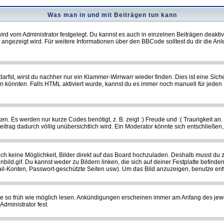
Was man in und mit Beiträgen tun kann
rd vom Administrator festgelegt. Du kannst es auch in einzelnen Beiträgen deakti
 angezeigt wird. Für weitere Informationen über den BBCode solltest du dir die An
darfst, wirst du nachher nur ein Klammer-Wirrwarr wieder finden. Dies ist eine
Sich
könnten. Falls HTML aktiviert wurde, kannst du es immer noch manuell für jeden 
n. Es werden nur kurze Codes benötigt, z. B. zeigt :) Freude und :( Traurigkeit an
Beitrag dadurch völlig unübersichtlich wird. Ein Moderator könnte sich entschließen
noch keine Möglichkeit, Bilder direkt auf das Board hochzuladen. Deshalb musst du 
inbild.gif. Du kannst weder zu Bildern linken, die sich auf deiner Festplatte befind
Mail-Konten, Passwort-geschützte Seiten usw). Um das Bild anzuzeigen, benutze en
sie so früh wie möglich lesen. Ankündigungen erscheinen immer am Anfang des je
dministrator fest.