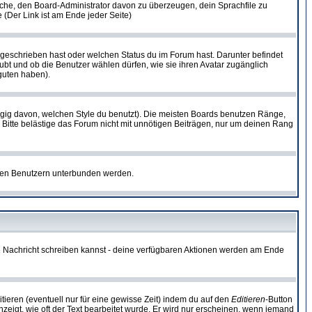
rsuche, den Board-Administrator davon zu überzeugen, dein Sprachfile zu
e (Der Link ist am Ende jeder Seite)
 geschrieben hast oder welchen Status du im Forum hast. Darunter befindet
aubt und ob die Benutzer wählen dürfen, wie sie ihren Avatar zugänglich
guten haben).
gig davon, welchen Style du benutzt). Die meisten Boards benutzen Ränge,
Bitte belästige das Forum nicht mit unnötigen Beiträgen, nur um deinen Rang
nnten Benutzern unterbunden werden.
ine Nachricht schreiben kannst - deine verfügbaren Aktionen werden am Ende
tieren (eventuell nur für eine gewisse Zeit) indem du auf den
Editieren
-Button
anzeigt, wie oft der Text bearbeitet wurde. Er wird nur erscheinen, wenn jemand