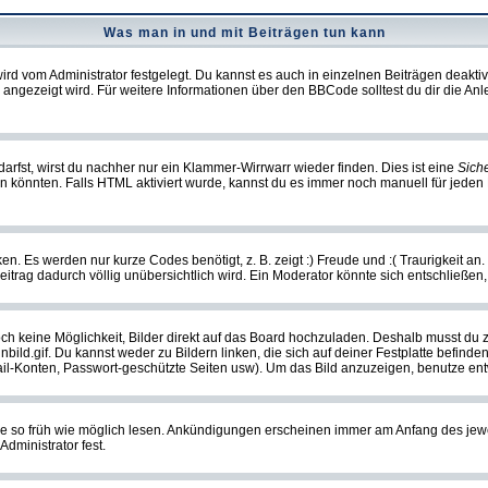
Was man in und mit Beiträgen tun kann
rd vom Administrator festgelegt. Du kannst es auch in einzelnen Beiträgen deakti
 angezeigt wird. Für weitere Informationen über den BBCode solltest du dir die An
darfst, wirst du nachher nur ein Klammer-Wirrwarr wieder finden. Dies ist eine
Sich
könnten. Falls HTML aktiviert wurde, kannst du es immer noch manuell für jeden 
n. Es werden nur kurze Codes benötigt, z. B. zeigt :) Freude und :( Traurigkeit an
Beitrag dadurch völlig unübersichtlich wird. Ein Moderator könnte sich entschließen
noch keine Möglichkeit, Bilder direkt auf das Board hochzuladen. Deshalb musst du 
inbild.gif. Du kannst weder zu Bildern linken, die sich auf deiner Festplatte befind
Mail-Konten, Passwort-geschützte Seiten usw). Um das Bild anzuzeigen, benutze en
sie so früh wie möglich lesen. Ankündigungen erscheinen immer am Anfang des je
dministrator fest.