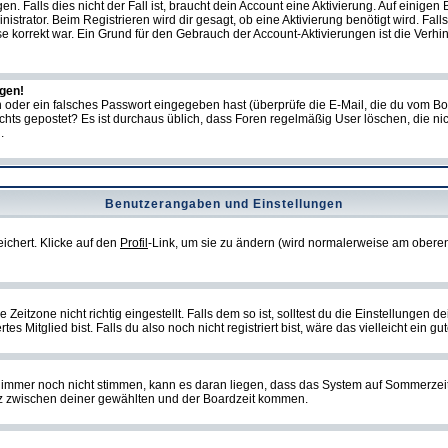
Falls dies nicht der Fall ist, braucht dein Account eine Aktivierung. Auf einigen B
istrator. Beim Registrieren wird dir gesagt, ob eine Aktivierung benötigt wird. Fal
sse korrekt war. Ein Grund für den Gebrauch der Account-Aktivierungen ist die Verh
ggen!
oder ein falsches Passwort eingegeben hast (überprüfe die E-Mail, die du vom Bo
ch nichts gepostet? Es ist durchaus üblich, dass Foren regelmäßig User löschen, die
.
Benutzerangaben und Einstellungen
eichert. Klicke auf den
Profil
-Link, um sie zu ändern (wird normalerweise am oberen
itzone nicht richtig eingestellt. Falls dem so ist, solltest du die Einstellungen dei
es Mitglied bist. Falls du also noch nicht registriert bist, wäre das vielleicht ein g
en immer noch nicht stimmen, kann es daran liegen, dass das System auf Sommerzeit
z zwischen deiner gewählten und der Boardzeit kommen.