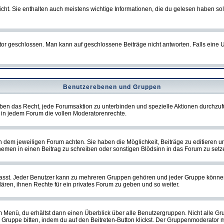
t. Sie enthalten auch meistens wichtige Informationen, die du gelesen haben so
eschlossen. Man kann auf geschlossene Beiträge nicht antworten. Falls eine Um
Benutzerebenen und Gruppen
ben das Recht, jede Forumsaktion zu unterbinden und spezielle Aktionen durchzu
in jedem Forum die vollen Moderatorenrechte.
dem jeweiligen Forum achten. Sie haben die Möglichkeit, Beiträge zu editieren u
men in einen Beitrag zu schreiben oder sonstigen Blödsinn in das Forum zu setz
st. Jeder Benutzer kann zu mehreren Gruppen gehören und jeder Gruppe können spe
ren, ihnen Rechte für ein privates Forum zu geben und so weiter.
m Menü, du erhältst dann einen Überblick über alle Benutzergruppen. Nicht alle 
 die Gruppe bitten, indem du auf den Beitreten-Button klickst. Der Gruppenmoderat