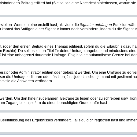
nistrator den Beitrag editiert hat (Sie sollten eine Nachricht hinterlassen, warum s
tellen. Wenn du eine erstellt hast, aktiviere die
Signatur anhängen
-Funktion währ
u kannst das Anfügen einer Signatur immer noch verhindern, indem du die Signatur
, (oder den ersten Beitrag eines Themas editierst, sofern du die Erlaubnis dazu has
chen Rechte). Du solltest einen Titel für deine Umfrage angeben und mindestens ein
, 0 ist eine unbegrenzt dauernde Umfrage. Es gibt eine automatische Grenze bei der 
or oder Administrator editiert oder gelöscht werden. Um eine Umfrage zu editiere
 die Umfrage editieren oder löschen, falls jedoch schon jemand mit gestimmt hat
em sie die Antworten verändern.
rden. Um dort hineinzugelangen, Beiträge zu lesen oder zu schreiben usw., könn
 um Zugang bitten, sofern du einen berechtigten Grund dafür hast.
einflussung des Ergebnisses verhindert. Falls du dich registriert hast und immer 