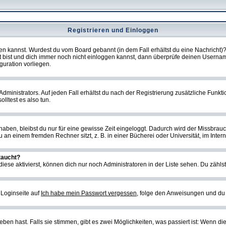
Registrieren und Einloggen
loggen kannst. Wurdest du vom Board gebannt (in dem Fall erhältst du eine Nachrich
t bist und dich immer noch nicht einloggen kannst, dann überprüfe deinen Username
guration vorliegen.
ministrators. Auf jeden Fall erhältst du nach der Registrierung zusätzliche Funktion
lltest es also tun.
 haben, bleibst du nur für eine gewisse Zeit eingeloggt. Dadurch wird der Missbrau
n einem fremden Rechner sitzt, z. B. in einer Bücherei oder Universität, im Intern
taucht?
iese aktivierst, können dich nur noch Administratoren in der Liste sehen. Du zählst
 Loginseite auf
Ich habe mein Passwort vergessen
, folge den Anweisungen und du 
en hast. Falls sie stimmen, gibt es zwei Möglichkeiten, was passiert ist: Wenn d