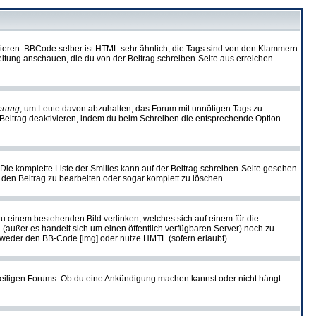
vieren. BBCode selber ist HTML sehr ähnlich, die Tags sind von den Klammern
leitung anschauen, die du von der Beitrag schreiben-Seite aus erreichen
erung
, um Leute davon abzuhalten, das Forum mit unnötigen Tags zu
Beitrag deaktivieren, indem du beim Schreiben die entsprechende Option
. Die komplette Liste der Smilies kann auf der Beitrag schreiben-Seite gesehen
, den Beitrag zu bearbeiten oder sogar komplett zu löschen.
zu einem bestehenden Bild verlinken, welches sich auf einem für die
en (außer es handelt sich um einen öffentlich verfügbaren Server) noch zu
tweder den BB-Code [img] oder nutze HMTL (sofern erlaubt).
weiligen Forums. Ob du eine Ankündigung machen kannst oder nicht hängt