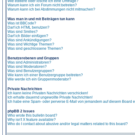
Wie editiere oder lösche ich eine Umfrage?
Warum kann ich ein Forum nicht betreten?
Warum kann ich bei Abstimmungen nicht mitmachen?
Was man in und mit Beiträgen tun kann
Was ist BBCode?
Darf ich HTML benutzen?
Was sind Smilies?
Darf ich Bilder einfügen?
Was sind Ankündigungen?
Was sind Wichtige Themen?
Was sind geschlossene Themen?
Benutzerebenen und Gruppen
Was sind Administratoren?
Was sind Moderatoren?
Was sind Benutzergruppen?
Wie kann ich einer Benutzergruppe beitreten?
Wie werde ich ein Gruppenmoderator?
Private Nachrichten
Ich kann keine Privaten Nachrichten verschicken!
Ich erhalte dauernd ungewollte Private Nachrichten!
Ich habe eine Spam- oder perverse E-Mail von jemandem auf diesem Board e
phpBB 2 Issues
Who wrote this bulletin board?
Why isn't X feature available?
Who do I contact about abusive and/or legal matters related to this board?