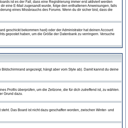
oards ist es der Fall, dass eine Registrierung immer erst aktiviert werden
ls dir eine E-Mail zugesandt wurde, folge den enthaltenen Anweisungen, falls
inderung eines Missbrauchs des Forums. Wenn du dir sicher bist, dass die
ard geschickt bekommen hast) oder der Administrator hat deinen Account
 nichts gepostet haben, um die Größe der Datenbank zu verringern. Versuche
 Bildschirmrand angezeigt, hängt aber vom Style ab). Damit kannst du deine
nes Profils überprüfen, um die Zeitzone, die für dich zutreffend ist, zu wählen.
uter Grund dazu.
 steht. Das Board ist nicht dazu geschaffen worden, zwischen Winter- und