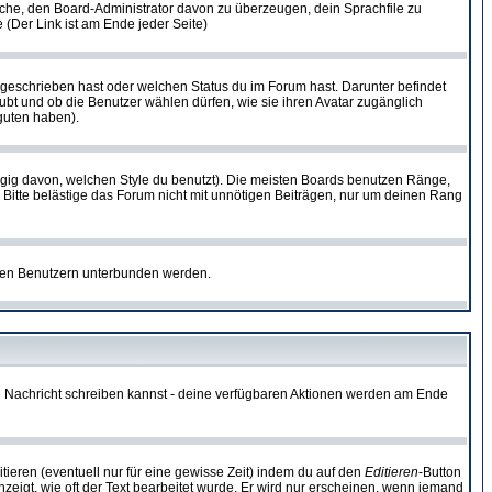
rsuche, den Board-Administrator davon zu überzeugen, dein Sprachfile zu
e (Der Link ist am Ende jeder Seite)
 geschrieben hast oder welchen Status du im Forum hast. Darunter befindet
aubt und ob die Benutzer wählen dürfen, wie sie ihren Avatar zugänglich
guten haben).
gig davon, welchen Style du benutzt). Die meisten Boards benutzen Ränge,
Bitte belästige das Forum nicht mit unnötigen Beiträgen, nur um deinen Rang
nnten Benutzern unterbunden werden.
ine Nachricht schreiben kannst - deine verfügbaren Aktionen werden am Ende
tieren (eventuell nur für eine gewisse Zeit) indem du auf den
Editieren
-Button
anzeigt, wie oft der Text bearbeitet wurde. Er wird nur erscheinen, wenn jemand