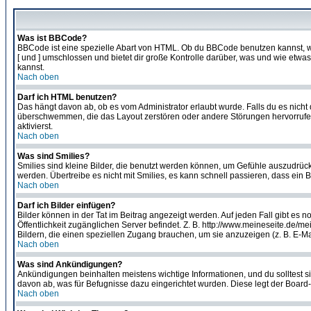
Was ist BBCode?
BBCode ist eine spezielle Abart von HTML. Ob du BBCode benutzen kannst, wi
[ und ] umschlossen und bietet dir große Kontrolle darüber, was und wie etwas
kannst.
Nach oben
Darf ich HTML benutzen?
Das hängt davon ab, ob es vom Administrator erlaubt wurde. Falls du es nicht 
überschwemmen, die das Layout zerstören oder andere Störungen hervorrufen 
aktivierst.
Nach oben
Was sind Smilies?
Smilies sind kleine Bilder, die benutzt werden können, um Gefühle auszudrücke
werden. Übertreibe es nicht mit Smilies, es kann schnell passieren, dass ein 
Nach oben
Darf ich Bilder einfügen?
Bilder können in der Tat im Beitrag angezeigt werden. Auf jeden Fall gibt es 
Öffentlichkeit zugänglichen Server befindet. Z. B. http://www.meineseite.de/me
Bildern, die einen speziellen Zugang brauchen, um sie anzuzeigen (z. B. E-
Nach oben
Was sind Ankündigungen?
Ankündigungen beinhalten meistens wichtige Informationen, und du solltest 
davon ab, was für Befugnisse dazu eingerichtet wurden. Diese legt der Board-A
Nach oben