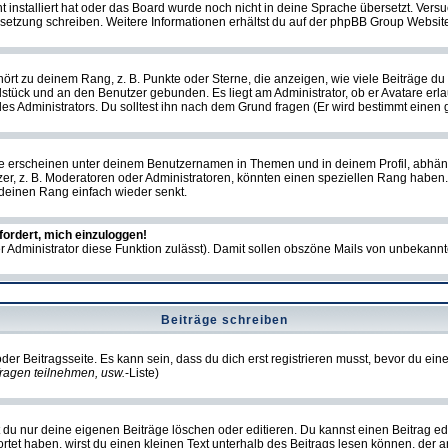
ht installiert hat oder das Board wurde noch nicht in deine Sprache übersetzt. Ve
Übersetzung schreiben. Weitere Informationen erhältst du auf der phpBB Group Websit
rt zu deinem Rang, z. B. Punkte oder Sterne, die anzeigen, wie viele Beiträge du
elstück und an den Benutzer gebunden. Es liegt am Administrator, ob er Avatare erl
s Administrators. Du solltest ihn nach dem Grund fragen (Er wird bestimmt einen 
e erscheinen unter deinem Benutzernamen in Themen und in deinem Profil, abhän
r, z. B. Moderatoren oder Administratoren, könnten einen speziellen Rang haben. 
r deinen Rang einfach wieder senkt.
fordert, mich einzuloggen!
der Administrator diese Funktion zulässt). Damit sollen obszöne Mails von unbeka
Beiträge schreiben
der Beitragsseite. Es kann sein, dass du dich erst registrieren musst, bevor du e
ragen teilnehmen, usw.
-Liste)
du nur deine eigenen Beiträge löschen oder editieren. Du kannst einen Beitrag edi
ortet haben, wirst du einen kleinen Text unterhalb des Beitrags lesen können, der 