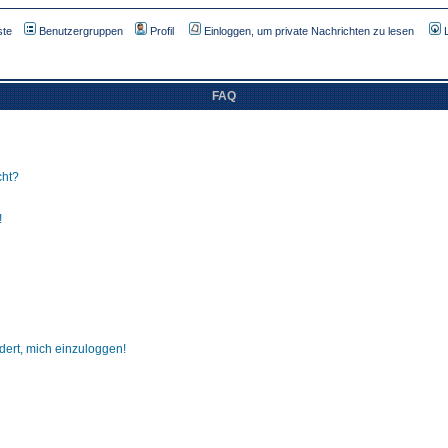
ste
Benutzergruppen
Profil
Einloggen, um private Nachrichten zu lesen
FAQ
cht?
!
dert, mich einzuloggen!