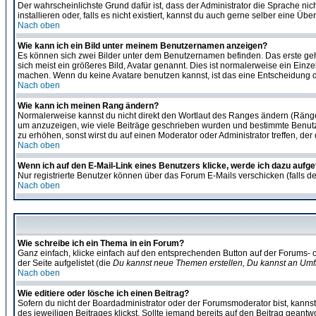
Der wahrscheinlichste Grund dafür ist, dass der Administrator die Sprache nic
installieren oder, falls es nicht existiert, kannst du auch gerne selber eine 
Nach oben
Wie kann ich ein Bild unter meinem Benutzernamen anzeigen?
Es können sich zwei Bilder unter dem Benutzernamen befinden. Das erste gehö
sich meist ein größeres Bild, Avatar genannt. Dies ist normalerweise ein Einz
machen. Wenn du keine Avatare benutzen kannst, ist das eine Entscheidung de
Nach oben
Wie kann ich meinen Rang ändern?
Normalerweise kannst du nicht direkt den Wortlaut des Ranges ändern (Räng
um anzuzeigen, wie viele Beiträge geschrieben wurden und bestimmte Benutze
zu erhöhen, sonst wirst du auf einen Moderator oder Administrator treffen, de
Nach oben
Wenn ich auf den E-Mail-Link eines Benutzers klicke, werde ich dazu aufge
Nur registrierte Benutzer können über das Forum E-Mails verschicken (falls 
Nach oben
Wie schreibe ich ein Thema in ein Forum?
Ganz einfach, klicke einfach auf den entsprechenden Button auf der Forums- o
der Seite aufgelistet (die
Du kannst neue Themen erstellen, Du kannst an Umf
Nach oben
Wie editiere oder lösche ich einen Beitrag?
Sofern du nicht der Boardadministrator oder der Forumsmoderator bist, kannst 
des jeweiligen Beitrages klickst. Sollte jemand bereits auf den Beitrag geantw