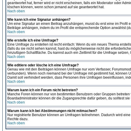
geantwortet hat, ferner wird er nicht erscheinen, falls ein Moderator oder Admi
löschen können, wenn schon jemand auf sie geantwortet hat.
Nach oben
Wie kann ich eine Signatur anhängen?
Um eine Signatur an einen Beitrag anzuhängen, musst du erst eine im Profil ers
Beiträge anhängen, indem du im Profil die entsprechende Option anwählst (d
Nach oben
Wie erstelle ich eine Umfrage?
Eine Umfrage zu erstellen ist recht einfach: Wenn du ein neues Thema erstellst
(falls du sie nicht sehen kannst, hast du möglicherweise nicht die erforderli
hinzufügen
-Schaltfläche. Du kannst auch ein Zeitlimit für die Umfrage setzen
Nach oben
Wie editiere oder lösche ich eine Umfrage?
Genau wie mit den Beiträgen können Umfrage nur vom Verfasser, Forumsmoderat
verbunden). Wenn noch niemand bei der Umfrage mit gestimmt hat, können User
Damit soll verhindert werden, dass Personen ihre Umfragen beeinflussen, ind
Nach oben
Warum kann ich ein Forum nicht betreten?
Manche Foren können nur von bestimmten Benutzern oder Gruppen betreten we
Boardadministrator können dir die Zugangsrechte dafür geben, du solltest sie
Nach oben
Warum kann ich bei Abstimmungen nicht mitmachen?
Nur registrierte Benutzer können an Umfragen teilnehmen. Dadurch wird eine Be
Rechte dazu.
Nach oben