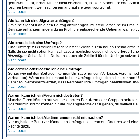
geantwortet hat, ferner wird er nicht erscheinen, falls ein Moderator oder Admi
löschen können, wenn schon jemand auf sie geantwortet hat.
Nach oben
Wie kann ich eine Signatur anhängen?
Um eine Signatur an einen Beitrag anzuhängen, musst du erst eine im Profil ers
Beiträge anhängen, indem du im Profil die entsprechende Option anwählst (d
Nach oben
Wie erstelle ich eine Umfrage?
Eine Umfrage zu erstellen ist recht einfach: Wenn du ein neues Thema erstellst
(falls du sie nicht sehen kannst, hast du möglicherweise nicht die erforderli
hinzufügen
-Schaltfläche. Du kannst auch ein Zeitlimit für die Umfrage setzen
Nach oben
Wie editiere oder lösche ich eine Umfrage?
Genau wie mit den Beiträgen können Umfrage nur vom Verfasser, Forumsmoderat
verbunden). Wenn noch niemand bei der Umfrage mit gestimmt hat, können User
Damit soll verhindert werden, dass Personen ihre Umfragen beeinflussen, ind
Nach oben
Warum kann ich ein Forum nicht betreten?
Manche Foren können nur von bestimmten Benutzern oder Gruppen betreten we
Boardadministrator können dir die Zugangsrechte dafür geben, du solltest sie
Nach oben
Warum kann ich bei Abstimmungen nicht mitmachen?
Nur registrierte Benutzer können an Umfragen teilnehmen. Dadurch wird eine Be
Rechte dazu.
Nach oben