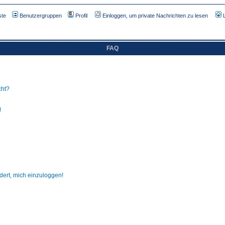
ste
Benutzergruppen
Profil
Einloggen, um private Nachrichten zu lesen
FAQ
cht?
!
dert, mich einzuloggen!