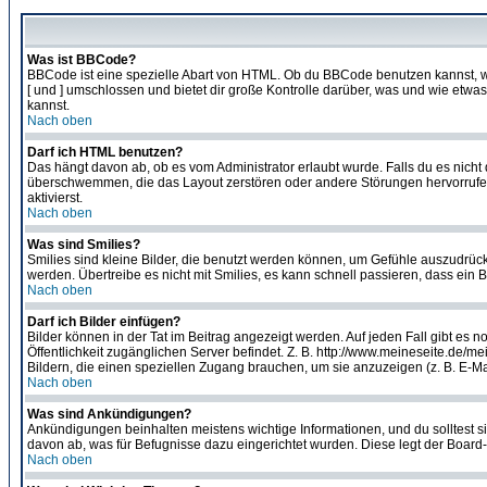
Was ist BBCode?
BBCode ist eine spezielle Abart von HTML. Ob du BBCode benutzen kannst, wi
[ und ] umschlossen und bietet dir große Kontrolle darüber, was und wie etwas
kannst.
Nach oben
Darf ich HTML benutzen?
Das hängt davon ab, ob es vom Administrator erlaubt wurde. Falls du es nicht 
überschwemmen, die das Layout zerstören oder andere Störungen hervorrufen 
aktivierst.
Nach oben
Was sind Smilies?
Smilies sind kleine Bilder, die benutzt werden können, um Gefühle auszudrücke
werden. Übertreibe es nicht mit Smilies, es kann schnell passieren, dass ein 
Nach oben
Darf ich Bilder einfügen?
Bilder können in der Tat im Beitrag angezeigt werden. Auf jeden Fall gibt es 
Öffentlichkeit zugänglichen Server befindet. Z. B. http://www.meineseite.de/me
Bildern, die einen speziellen Zugang brauchen, um sie anzuzeigen (z. B. E-
Nach oben
Was sind Ankündigungen?
Ankündigungen beinhalten meistens wichtige Informationen, und du solltest 
davon ab, was für Befugnisse dazu eingerichtet wurden. Diese legt der Board-A
Nach oben