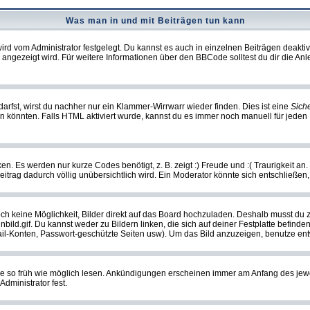
Was man in und mit Beiträgen tun kann
rd vom Administrator festgelegt. Du kannst es auch in einzelnen Beiträgen deakti
 angezeigt wird. Für weitere Informationen über den BBCode solltest du dir die An
darfst, wirst du nachher nur ein Klammer-Wirrwarr wieder finden. Dies ist eine
Sich
könnten. Falls HTML aktiviert wurde, kannst du es immer noch manuell für jeden 
n. Es werden nur kurze Codes benötigt, z. B. zeigt :) Freude und :( Traurigkeit an
Beitrag dadurch völlig unübersichtlich wird. Ein Moderator könnte sich entschließen
noch keine Möglichkeit, Bilder direkt auf das Board hochzuladen. Deshalb musst du 
inbild.gif. Du kannst weder zu Bildern linken, die sich auf deiner Festplatte befind
Mail-Konten, Passwort-geschützte Seiten usw). Um das Bild anzuzeigen, benutze en
sie so früh wie möglich lesen. Ankündigungen erscheinen immer am Anfang des je
dministrator fest.