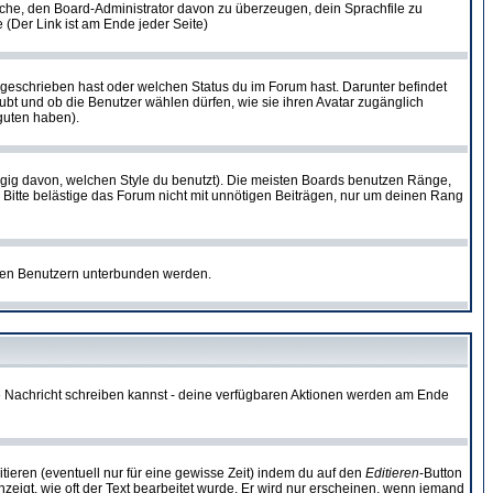
rsuche, den Board-Administrator davon zu überzeugen, dein Sprachfile zu
e (Der Link ist am Ende jeder Seite)
 geschrieben hast oder welchen Status du im Forum hast. Darunter befindet
aubt und ob die Benutzer wählen dürfen, wie sie ihren Avatar zugänglich
guten haben).
gig davon, welchen Style du benutzt). Die meisten Boards benutzen Ränge,
Bitte belästige das Forum nicht mit unnötigen Beiträgen, nur um deinen Rang
nnten Benutzern unterbunden werden.
ine Nachricht schreiben kannst - deine verfügbaren Aktionen werden am Ende
tieren (eventuell nur für eine gewisse Zeit) indem du auf den
Editieren
-Button
anzeigt, wie oft der Text bearbeitet wurde. Er wird nur erscheinen, wenn jemand