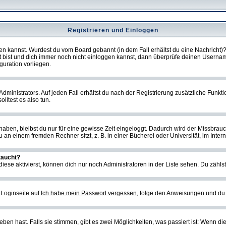
Registrieren und Einloggen
loggen kannst. Wurdest du vom Board gebannt (in dem Fall erhältst du eine Nachrich
t bist und dich immer noch nicht einloggen kannst, dann überprüfe deinen Username
guration vorliegen.
ministrators. Auf jeden Fall erhältst du nach der Registrierung zusätzliche Funktion
lltest es also tun.
 haben, bleibst du nur für eine gewisse Zeit eingeloggt. Dadurch wird der Missbrau
n einem fremden Rechner sitzt, z. B. in einer Bücherei oder Universität, im Intern
taucht?
iese aktivierst, können dich nur noch Administratoren in der Liste sehen. Du zählst
 Loginseite auf
Ich habe mein Passwort vergessen
, folge den Anweisungen und du 
en hast. Falls sie stimmen, gibt es zwei Möglichkeiten, was passiert ist: Wenn d