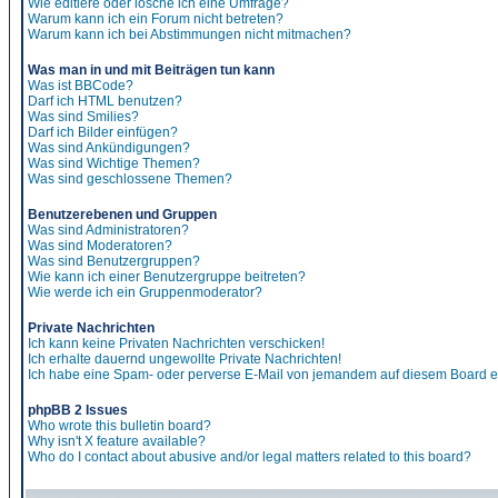
Wie editiere oder lösche ich eine Umfrage?
Warum kann ich ein Forum nicht betreten?
Warum kann ich bei Abstimmungen nicht mitmachen?
Was man in und mit Beiträgen tun kann
Was ist BBCode?
Darf ich HTML benutzen?
Was sind Smilies?
Darf ich Bilder einfügen?
Was sind Ankündigungen?
Was sind Wichtige Themen?
Was sind geschlossene Themen?
Benutzerebenen und Gruppen
Was sind Administratoren?
Was sind Moderatoren?
Was sind Benutzergruppen?
Wie kann ich einer Benutzergruppe beitreten?
Wie werde ich ein Gruppenmoderator?
Private Nachrichten
Ich kann keine Privaten Nachrichten verschicken!
Ich erhalte dauernd ungewollte Private Nachrichten!
Ich habe eine Spam- oder perverse E-Mail von jemandem auf diesem Board e
phpBB 2 Issues
Who wrote this bulletin board?
Why isn't X feature available?
Who do I contact about abusive and/or legal matters related to this board?