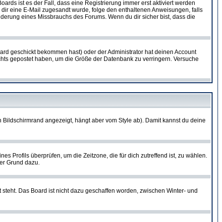
oards ist es der Fall, dass eine Registrierung immer erst aktiviert werden
ls dir eine E-Mail zugesandt wurde, folge den enthaltenen Anweisungen, falls
inderung eines Missbrauchs des Forums. Wenn du dir sicher bist, dass die
ard geschickt bekommen hast) oder der Administrator hat deinen Account
 nichts gepostet haben, um die Größe der Datenbank zu verringern. Versuche
 Bildschirmrand angezeigt, hängt aber vom Style ab). Damit kannst du deine
nes Profils überprüfen, um die Zeitzone, die für dich zutreffend ist, zu wählen.
uter Grund dazu.
 steht. Das Board ist nicht dazu geschaffen worden, zwischen Winter- und