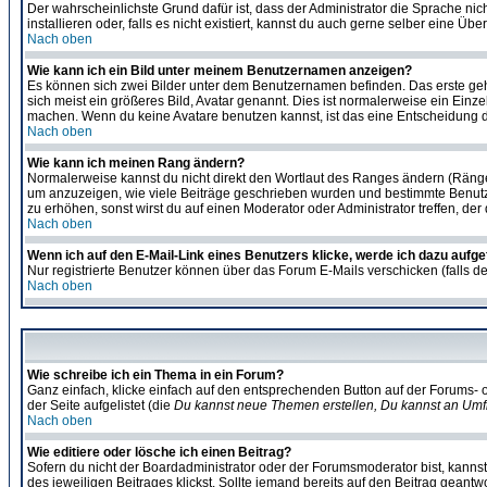
Der wahrscheinlichste Grund dafür ist, dass der Administrator die Sprache nic
installieren oder, falls es nicht existiert, kannst du auch gerne selber eine 
Nach oben
Wie kann ich ein Bild unter meinem Benutzernamen anzeigen?
Es können sich zwei Bilder unter dem Benutzernamen befinden. Das erste gehö
sich meist ein größeres Bild, Avatar genannt. Dies ist normalerweise ein Einz
machen. Wenn du keine Avatare benutzen kannst, ist das eine Entscheidung de
Nach oben
Wie kann ich meinen Rang ändern?
Normalerweise kannst du nicht direkt den Wortlaut des Ranges ändern (Räng
um anzuzeigen, wie viele Beiträge geschrieben wurden und bestimmte Benutze
zu erhöhen, sonst wirst du auf einen Moderator oder Administrator treffen, de
Nach oben
Wenn ich auf den E-Mail-Link eines Benutzers klicke, werde ich dazu aufge
Nur registrierte Benutzer können über das Forum E-Mails verschicken (falls 
Nach oben
Wie schreibe ich ein Thema in ein Forum?
Ganz einfach, klicke einfach auf den entsprechenden Button auf der Forums- o
der Seite aufgelistet (die
Du kannst neue Themen erstellen, Du kannst an Umf
Nach oben
Wie editiere oder lösche ich einen Beitrag?
Sofern du nicht der Boardadministrator oder der Forumsmoderator bist, kannst 
des jeweiligen Beitrages klickst. Sollte jemand bereits auf den Beitrag geantw