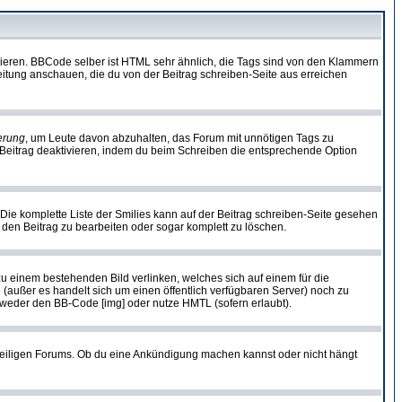
vieren. BBCode selber ist HTML sehr ähnlich, die Tags sind von den Klammern
leitung anschauen, die du von der Beitrag schreiben-Seite aus erreichen
erung
, um Leute davon abzuhalten, das Forum mit unnötigen Tags zu
Beitrag deaktivieren, indem du beim Schreiben die entsprechende Option
. Die komplette Liste der Smilies kann auf der Beitrag schreiben-Seite gesehen
, den Beitrag zu bearbeiten oder sogar komplett zu löschen.
zu einem bestehenden Bild verlinken, welches sich auf einem für die
en (außer es handelt sich um einen öffentlich verfügbaren Server) noch zu
tweder den BB-Code [img] oder nutze HMTL (sofern erlaubt).
weiligen Forums. Ob du eine Ankündigung machen kannst oder nicht hängt