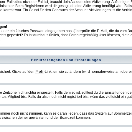
Falls dies nicht der Fall ist, braucht dein Account eine Aktivierung. Auf einigen B
istrator. Beim Registrieren wird dir gesagt, ob eine Aktivierung benötigt wird. Fal
sse korrekt war. Ein Grund für den Gebrauch der Account-Aktivierungen ist die Verh
ggen!
oder ein falsches Passwort eingegeben hast (überprüfe die E-Mail, die du vom Bo
ch nichts gepostet? Es ist durchaus üblich, dass Foren regelmäßig User löschen, die
.
Benutzerangaben und Einstellungen
eichert. Klicke auf den
Profil
-Link, um sie zu ändern (wird normalerweise am oberen
itzone nicht richtig eingestellt. Falls dem so ist, solltest du die Einstellungen dei
es Mitglied bist. Falls du also noch nicht registriert bist, wäre das vielleicht ein g
en immer noch nicht stimmen, kann es daran liegen, dass das System auf Sommerzeit
z zwischen deiner gewählten und der Boardzeit kommen.