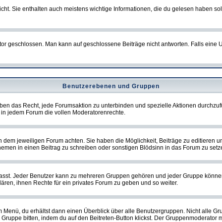
t. Sie enthalten auch meistens wichtige Informationen, die du gelesen haben so
eschlossen. Man kann auf geschlossene Beiträge nicht antworten. Falls eine Um
Benutzerebenen und Gruppen
ben das Recht, jede Forumsaktion zu unterbinden und spezielle Aktionen durchzu
in jedem Forum die vollen Moderatorenrechte.
dem jeweiligen Forum achten. Sie haben die Möglichkeit, Beiträge zu editieren u
men in einen Beitrag zu schreiben oder sonstigen Blödsinn in das Forum zu setz
st. Jeder Benutzer kann zu mehreren Gruppen gehören und jeder Gruppe können spe
ren, ihnen Rechte für ein privates Forum zu geben und so weiter.
m Menü, du erhältst dann einen Überblick über alle Benutzergruppen. Nicht alle 
 die Gruppe bitten, indem du auf den Beitreten-Button klickst. Der Gruppenmoderat