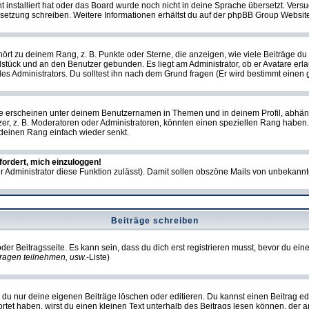
ht installiert hat oder das Board wurde noch nicht in deine Sprache übersetzt. Ve
Übersetzung schreiben. Weitere Informationen erhältst du auf der phpBB Group Websit
rt zu deinem Rang, z. B. Punkte oder Sterne, die anzeigen, wie viele Beiträge du
elstück und an den Benutzer gebunden. Es liegt am Administrator, ob er Avatare erl
s Administrators. Du solltest ihn nach dem Grund fragen (Er wird bestimmt einen 
e erscheinen unter deinem Benutzernamen in Themen und in deinem Profil, abhän
r, z. B. Moderatoren oder Administratoren, könnten einen speziellen Rang haben. 
r deinen Rang einfach wieder senkt.
fordert, mich einzuloggen!
der Administrator diese Funktion zulässt). Damit sollen obszöne Mails von unbeka
Beiträge schreiben
der Beitragsseite. Es kann sein, dass du dich erst registrieren musst, bevor du e
ragen teilnehmen, usw.
-Liste)
du nur deine eigenen Beiträge löschen oder editieren. Du kannst einen Beitrag edi
ortet haben, wirst du einen kleinen Text unterhalb des Beitrags lesen können, der 