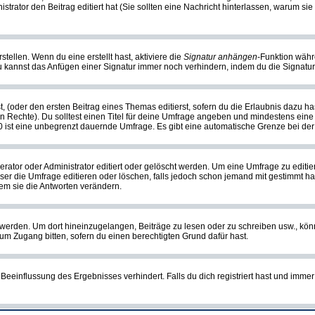
nistrator den Beitrag editiert hat (Sie sollten eine Nachricht hinterlassen, warum s
tellen. Wenn du eine erstellt hast, aktiviere die
Signatur anhängen
-Funktion währ
u kannst das Anfügen einer Signatur immer noch verhindern, indem du die Signatur
, (oder den ersten Beitrag eines Themas editierst, sofern du die Erlaubnis dazu has
chen Rechte). Du solltest einen Titel für deine Umfrage angeben und mindestens ein
, 0 ist eine unbegrenzt dauernde Umfrage. Es gibt eine automatische Grenze bei der 
or oder Administrator editiert oder gelöscht werden. Um eine Umfrage zu editiere
 die Umfrage editieren oder löschen, falls jedoch schon jemand mit gestimmt hat
em sie die Antworten verändern.
rden. Um dort hineinzugelangen, Beiträge zu lesen oder zu schreiben usw., könn
 um Zugang bitten, sofern du einen berechtigten Grund dafür hast.
einflussung des Ergebnisses verhindert. Falls du dich registriert hast und immer 