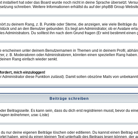
ht installiert hat oder das Board wurde noch nicht in deine Sprache übersetzt. Ve
Übersetzung schreiben. Weitere Informationen erhältst du auf der phpBB Group Websit
rt zu deinem Rang, z. B. Punkte oder Sterne, die anzeigen, wie viele Beiträge du
elstück und an den Benutzer gebunden. Es liegt am Administrator, ob er Avatare erl
s Administrators. Du solltest ihn nach dem Grund fragen (Er wird bestimmt einen 
e erscheinen unter deinem Benutzernamen in Themen und in deinem Profil, abhän
r, z. B. Moderatoren oder Administratoren, könnten einen speziellen Rang haben. 
r deinen Rang einfach wieder senkt.
fordert, mich einzuloggen!
der Administrator diese Funktion zulässt). Damit sollen obszöne Mails von unbeka
Beiträge schreiben
der Beitragsseite. Es kann sein, dass du dich erst registrieren musst, bevor du e
ragen teilnehmen, usw.
-Liste)
du nur deine eigenen Beiträge löschen oder editieren. Du kannst einen Beitrag edi
ortet haben, wirst du einen kleinen Text unterhalb des Beitrags lesen können, der 