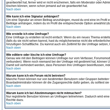
geantwortet hat, ferner wird er nicht erscheinen, falls ein Moderator oder Admi
löschen können, wenn schon jemand auf sie geantwortet hat.
Nach oben
Wie kann ich eine Signatur anhängen?
Um eine Signatur an einen Beitrag anzuhängen, musst du erst eine im Profil ers
Beiträge anhängen, indem du im Profil die entsprechende Option anwählst (d
Nach oben
Wie erstelle ich eine Umfrage?
Eine Umfrage zu erstellen ist recht einfach: Wenn du ein neues Thema erstellst
(falls du sie nicht sehen kannst, hast du möglicherweise nicht die erforderli
hinzufügen
-Schaltfläche. Du kannst auch ein Zeitlimit für die Umfrage setzen
Nach oben
Wie editiere oder lösche ich eine Umfrage?
Genau wie mit den Beiträgen können Umfrage nur vom Verfasser, Forumsmoderat
verbunden). Wenn noch niemand bei der Umfrage mit gestimmt hat, können User
Damit soll verhindert werden, dass Personen ihre Umfragen beeinflussen, ind
Nach oben
Warum kann ich ein Forum nicht betreten?
Manche Foren können nur von bestimmten Benutzern oder Gruppen betreten we
Boardadministrator können dir die Zugangsrechte dafür geben, du solltest sie
Nach oben
Warum kann ich bei Abstimmungen nicht mitmachen?
Nur registrierte Benutzer können an Umfragen teilnehmen. Dadurch wird eine Be
Rechte dazu.
Nach oben