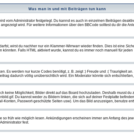
Was man in und mit Beiträgen tun kann
rd vom Administrator festgelegt. Du kannst es auch in einzelnen Beiträgen deakti
 angezeigt wird. Für weitere Informationen über den BBCode solltest du dir die An
darfst, wirst du nachher nur ein Klammer-Wirrwarr wieder finden. Dies ist eine
Sich
könnten. Falls HTML aktiviert wurde, kannst du es immer noch manuell für jeden 
n. Es werden nur kurze Codes benötigt, z. B. zeigt :) Freude und :( Traurigkeit an
Beitrag dadurch völlig unübersichtlich wird. Ein Moderator könnte sich entschließen
noch keine Möglichkeit, Bilder direkt auf das Board hochzuladen. Deshalb musst du 
inbild.gif. Du kannst weder zu Bildern linken, die sich auf deiner Festplatte befind
Mail-Konten, Passwort-geschützte Seiten usw). Um das Bild anzuzeigen, benutze en
sie so früh wie möglich lesen. Ankündigungen erscheinen immer am Anfang des je
dministrator fest.