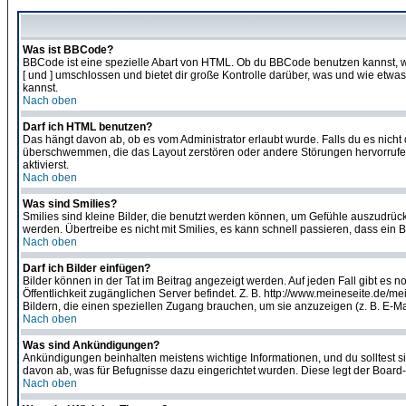
Was ist BBCode?
BBCode ist eine spezielle Abart von HTML. Ob du BBCode benutzen kannst, wi
[ und ] umschlossen und bietet dir große Kontrolle darüber, was und wie etwas
kannst.
Nach oben
Darf ich HTML benutzen?
Das hängt davon ab, ob es vom Administrator erlaubt wurde. Falls du es nicht 
überschwemmen, die das Layout zerstören oder andere Störungen hervorrufen 
aktivierst.
Nach oben
Was sind Smilies?
Smilies sind kleine Bilder, die benutzt werden können, um Gefühle auszudrücke
werden. Übertreibe es nicht mit Smilies, es kann schnell passieren, dass ein 
Nach oben
Darf ich Bilder einfügen?
Bilder können in der Tat im Beitrag angezeigt werden. Auf jeden Fall gibt es 
Öffentlichkeit zugänglichen Server befindet. Z. B. http://www.meineseite.de/me
Bildern, die einen speziellen Zugang brauchen, um sie anzuzeigen (z. B. E-
Nach oben
Was sind Ankündigungen?
Ankündigungen beinhalten meistens wichtige Informationen, und du solltest 
davon ab, was für Befugnisse dazu eingerichtet wurden. Diese legt der Board-A
Nach oben