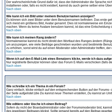
Der wahrscheinlichste Grund dafür ist, dass der Administrator die Sprache nic
installieren oder, falls es nicht existiert, kannst du auch gerne selber eine 
Nach oben
Wie kann ich ein Bild unter meinem Benutzernamen anzeigen?
Es können sich zwei Bilder unter dem Benutzernamen befinden. Das erste gehö
sich meist ein größeres Bild, Avatar genannt. Dies ist normalerweise ein Einz
machen. Wenn du keine Avatare benutzen kannst, ist das eine Entscheidung de
Nach oben
Wie kann ich meinen Rang ändern?
Normalerweise kannst du nicht direkt den Wortlaut des Ranges ändern (Räng
um anzuzeigen, wie viele Beiträge geschrieben wurden und bestimmte Benutze
zu erhöhen, sonst wirst du auf einen Moderator oder Administrator treffen, de
Nach oben
Wenn ich auf den E-Mail-Link eines Benutzers klicke, werde ich dazu aufge
Nur registrierte Benutzer können über das Forum E-Mails verschicken (falls 
Nach oben
Wie schreibe ich ein Thema in ein Forum?
Ganz einfach, klicke einfach auf den entsprechenden Button auf der Forums- o
der Seite aufgelistet (die
Du kannst neue Themen erstellen, Du kannst an Umf
Nach oben
Wie editiere oder lösche ich einen Beitrag?
Sofern du nicht der Boardadministrator oder der Forumsmoderator bist, kannst 
des jeweiligen Beitrages klickst. Sollte jemand bereits auf den Beitrag geantw