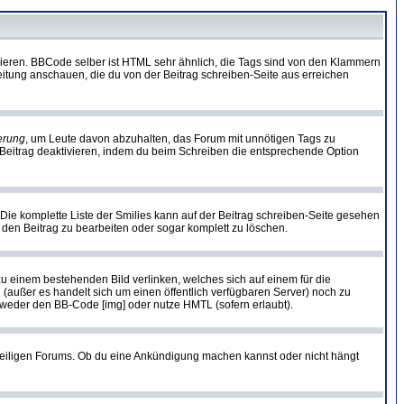
vieren. BBCode selber ist HTML sehr ähnlich, die Tags sind von den Klammern
leitung anschauen, die du von der Beitrag schreiben-Seite aus erreichen
erung
, um Leute davon abzuhalten, das Forum mit unnötigen Tags zu
Beitrag deaktivieren, indem du beim Schreiben die entsprechende Option
. Die komplette Liste der Smilies kann auf der Beitrag schreiben-Seite gesehen
, den Beitrag zu bearbeiten oder sogar komplett zu löschen.
zu einem bestehenden Bild verlinken, welches sich auf einem für die
en (außer es handelt sich um einen öffentlich verfügbaren Server) noch zu
tweder den BB-Code [img] oder nutze HMTL (sofern erlaubt).
weiligen Forums. Ob du eine Ankündigung machen kannst oder nicht hängt