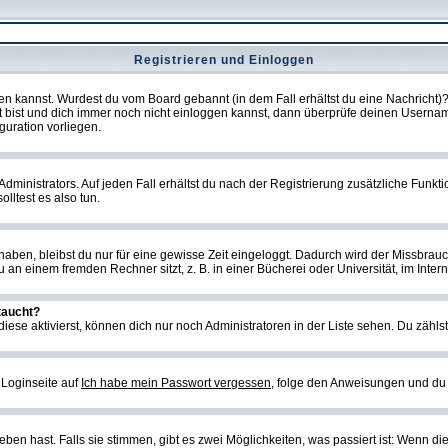
Registrieren und Einloggen
loggen kannst. Wurdest du vom Board gebannt (in dem Fall erhältst du eine Nachrich
t bist und dich immer noch nicht einloggen kannst, dann überprüfe deinen Username
guration vorliegen.
ministrators. Auf jeden Fall erhältst du nach der Registrierung zusätzliche Funktion
lltest es also tun.
 haben, bleibst du nur für eine gewisse Zeit eingeloggt. Dadurch wird der Missbrau
n einem fremden Rechner sitzt, z. B. in einer Bücherei oder Universität, im Intern
taucht?
iese aktivierst, können dich nur noch Administratoren in der Liste sehen. Du zählst
 Loginseite auf
Ich habe mein Passwort vergessen
, folge den Anweisungen und du 
en hast. Falls sie stimmen, gibt es zwei Möglichkeiten, was passiert ist: Wenn d