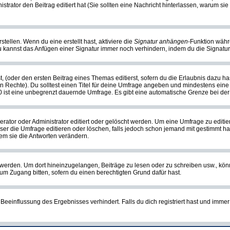
nistrator den Beitrag editiert hat (Sie sollten eine Nachricht hinterlassen, warum s
tellen. Wenn du eine erstellt hast, aktiviere die
Signatur anhängen
-Funktion währ
u kannst das Anfügen einer Signatur immer noch verhindern, indem du die Signatur
, (oder den ersten Beitrag eines Themas editierst, sofern du die Erlaubnis dazu has
chen Rechte). Du solltest einen Titel für deine Umfrage angeben und mindestens ein
, 0 ist eine unbegrenzt dauernde Umfrage. Es gibt eine automatische Grenze bei der 
or oder Administrator editiert oder gelöscht werden. Um eine Umfrage zu editiere
 die Umfrage editieren oder löschen, falls jedoch schon jemand mit gestimmt hat
em sie die Antworten verändern.
rden. Um dort hineinzugelangen, Beiträge zu lesen oder zu schreiben usw., könn
 um Zugang bitten, sofern du einen berechtigten Grund dafür hast.
einflussung des Ergebnisses verhindert. Falls du dich registriert hast und immer 