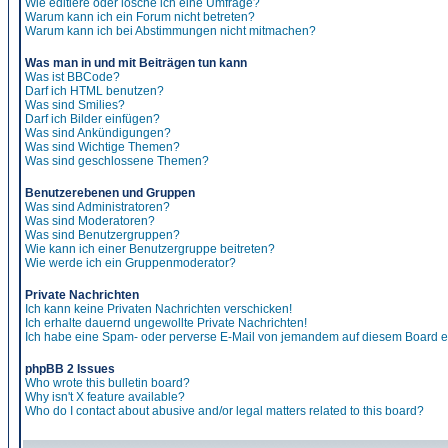
Wie editiere oder lösche ich eine Umfrage?
Warum kann ich ein Forum nicht betreten?
Warum kann ich bei Abstimmungen nicht mitmachen?
Was man in und mit Beiträgen tun kann
Was ist BBCode?
Darf ich HTML benutzen?
Was sind Smilies?
Darf ich Bilder einfügen?
Was sind Ankündigungen?
Was sind Wichtige Themen?
Was sind geschlossene Themen?
Benutzerebenen und Gruppen
Was sind Administratoren?
Was sind Moderatoren?
Was sind Benutzergruppen?
Wie kann ich einer Benutzergruppe beitreten?
Wie werde ich ein Gruppenmoderator?
Private Nachrichten
Ich kann keine Privaten Nachrichten verschicken!
Ich erhalte dauernd ungewollte Private Nachrichten!
Ich habe eine Spam- oder perverse E-Mail von jemandem auf diesem Board e
phpBB 2 Issues
Who wrote this bulletin board?
Why isn't X feature available?
Who do I contact about abusive and/or legal matters related to this board?