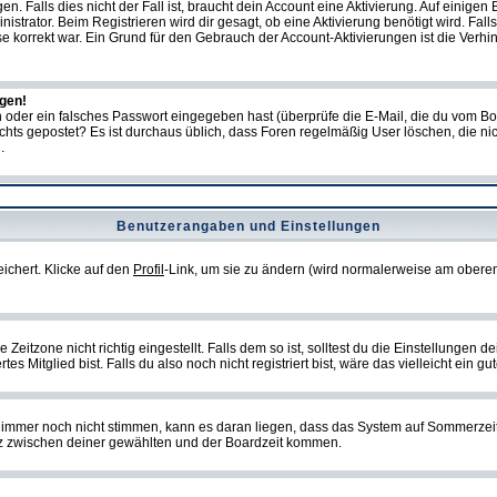
Falls dies nicht der Fall ist, braucht dein Account eine Aktivierung. Auf einigen B
istrator. Beim Registrieren wird dir gesagt, ob eine Aktivierung benötigt wird. Fal
sse korrekt war. Ein Grund für den Gebrauch der Account-Aktivierungen ist die Verh
ggen!
oder ein falsches Passwort eingegeben hast (überprüfe die E-Mail, die du vom Bo
ch nichts gepostet? Es ist durchaus üblich, dass Foren regelmäßig User löschen, die
.
Benutzerangaben und Einstellungen
eichert. Klicke auf den
Profil
-Link, um sie zu ändern (wird normalerweise am oberen
itzone nicht richtig eingestellt. Falls dem so ist, solltest du die Einstellungen dei
es Mitglied bist. Falls du also noch nicht registriert bist, wäre das vielleicht ein g
en immer noch nicht stimmen, kann es daran liegen, dass das System auf Sommerzeit
z zwischen deiner gewählten und der Boardzeit kommen.