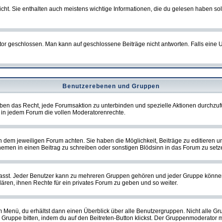
t. Sie enthalten auch meistens wichtige Informationen, die du gelesen haben so
eschlossen. Man kann auf geschlossene Beiträge nicht antworten. Falls eine Um
Benutzerebenen und Gruppen
ben das Recht, jede Forumsaktion zu unterbinden und spezielle Aktionen durchzu
in jedem Forum die vollen Moderatorenrechte.
dem jeweiligen Forum achten. Sie haben die Möglichkeit, Beiträge zu editieren u
men in einen Beitrag zu schreiben oder sonstigen Blödsinn in das Forum zu setz
st. Jeder Benutzer kann zu mehreren Gruppen gehören und jeder Gruppe können spe
ren, ihnen Rechte für ein privates Forum zu geben und so weiter.
m Menü, du erhältst dann einen Überblick über alle Benutzergruppen. Nicht alle 
 die Gruppe bitten, indem du auf den Beitreten-Button klickst. Der Gruppenmoderat