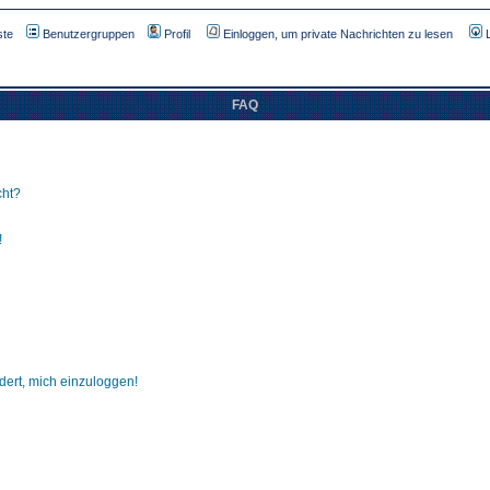
ste
Benutzergruppen
Profil
Einloggen, um private Nachrichten zu lesen
FAQ
cht?
!
dert, mich einzuloggen!