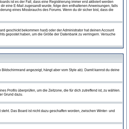
oards ist es der Fall, dass eine Registrierung immer erst aktiviert werden
ls dir eine E-Mail zugesandt wurde, folge den enthaltenen Anweisungen, falls
inderung eines Missbrauchs des Forums. Wenn du dir sicher bist, dass die
ard geschickt bekommen hast) oder der Administrator hat deinen Account
 nichts gepostet haben, um die Größe der Datenbank zu verringern. Versuche
 Bildschirmrand angezeigt, hängt aber vom Style ab). Damit kannst du deine
nes Profils überprüfen, um die Zeitzone, die für dich zutreffend ist, zu wählen.
uter Grund dazu.
 steht. Das Board ist nicht dazu geschaffen worden, zwischen Winter- und