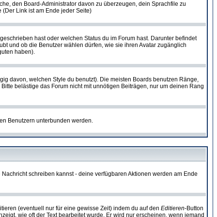
rsuche, den Board-Administrator davon zu überzeugen, dein Sprachfile zu
e (Der Link ist am Ende jeder Seite)
 geschrieben hast oder welchen Status du im Forum hast. Darunter befindet
aubt und ob die Benutzer wählen dürfen, wie sie ihren Avatar zugänglich
guten haben).
gig davon, welchen Style du benutzt). Die meisten Boards benutzen Ränge,
Bitte belästige das Forum nicht mit unnötigen Beiträgen, nur um deinen Rang
nnten Benutzern unterbunden werden.
ine Nachricht schreiben kannst - deine verfügbaren Aktionen werden am Ende
tieren (eventuell nur für eine gewisse Zeit) indem du auf den
Editieren
-Button
anzeigt, wie oft der Text bearbeitet wurde. Er wird nur erscheinen, wenn jemand