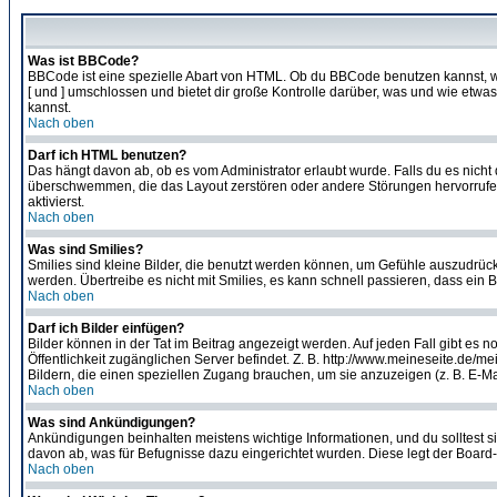
Was ist BBCode?
BBCode ist eine spezielle Abart von HTML. Ob du BBCode benutzen kannst, wi
[ und ] umschlossen und bietet dir große Kontrolle darüber, was und wie etwas
kannst.
Nach oben
Darf ich HTML benutzen?
Das hängt davon ab, ob es vom Administrator erlaubt wurde. Falls du es nicht 
überschwemmen, die das Layout zerstören oder andere Störungen hervorrufen 
aktivierst.
Nach oben
Was sind Smilies?
Smilies sind kleine Bilder, die benutzt werden können, um Gefühle auszudrücke
werden. Übertreibe es nicht mit Smilies, es kann schnell passieren, dass ein 
Nach oben
Darf ich Bilder einfügen?
Bilder können in der Tat im Beitrag angezeigt werden. Auf jeden Fall gibt es 
Öffentlichkeit zugänglichen Server befindet. Z. B. http://www.meineseite.de/me
Bildern, die einen speziellen Zugang brauchen, um sie anzuzeigen (z. B. E-
Nach oben
Was sind Ankündigungen?
Ankündigungen beinhalten meistens wichtige Informationen, und du solltest 
davon ab, was für Befugnisse dazu eingerichtet wurden. Diese legt der Board-A
Nach oben