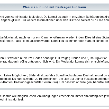
Was man in und mit Beiträgen tun kann
rd vom Administrator festgelegt. Du kannst es auch in einzelnen Beiträgen deakti
 angezeigt wird. Für weitere Informationen über den BBCode solltest du dir die An
darfst, wirst du nachher nur ein Klammer-Wirrwarr wieder finden. Dies ist eine
Sich
könnten. Falls HTML aktiviert wurde, kannst du es immer noch manuell für jeden 
n. Es werden nur kurze Codes benötigt, z. B. zeigt :) Freude und :( Traurigkeit an
Beitrag dadurch völlig unübersichtlich wird. Ein Moderator könnte sich entschließen
noch keine Möglichkeit, Bilder direkt auf das Board hochzuladen. Deshalb musst du 
inbild.gif. Du kannst weder zu Bildern linken, die sich auf deiner Festplatte befind
Mail-Konten, Passwort-geschützte Seiten usw). Um das Bild anzuzeigen, benutze en
sie so früh wie möglich lesen. Ankündigungen erscheinen immer am Anfang des je
dministrator fest.