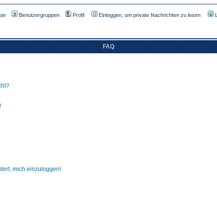
ste
Benutzergruppen
Profil
Einloggen, um private Nachrichten zu lesen
FAQ
cht?
!
dert, mich einzuloggen!