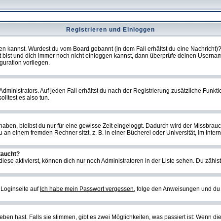
Registrieren und Einloggen
loggen kannst. Wurdest du vom Board gebannt (in dem Fall erhältst du eine Nachrich
t bist und dich immer noch nicht einloggen kannst, dann überprüfe deinen Username
guration vorliegen.
ministrators. Auf jeden Fall erhältst du nach der Registrierung zusätzliche Funktion
lltest es also tun.
 haben, bleibst du nur für eine gewisse Zeit eingeloggt. Dadurch wird der Missbrau
n einem fremden Rechner sitzt, z. B. in einer Bücherei oder Universität, im Intern
taucht?
iese aktivierst, können dich nur noch Administratoren in der Liste sehen. Du zählst
 Loginseite auf
Ich habe mein Passwort vergessen
, folge den Anweisungen und du 
en hast. Falls sie stimmen, gibt es zwei Möglichkeiten, was passiert ist: Wenn d