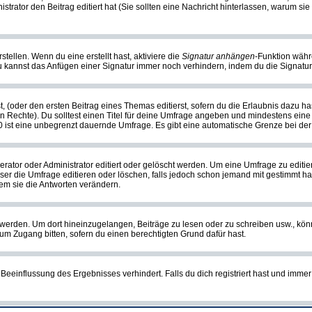
nistrator den Beitrag editiert hat (Sie sollten eine Nachricht hinterlassen, warum s
tellen. Wenn du eine erstellt hast, aktiviere die
Signatur anhängen
-Funktion währ
u kannst das Anfügen einer Signatur immer noch verhindern, indem du die Signatur
, (oder den ersten Beitrag eines Themas editierst, sofern du die Erlaubnis dazu has
chen Rechte). Du solltest einen Titel für deine Umfrage angeben und mindestens ein
, 0 ist eine unbegrenzt dauernde Umfrage. Es gibt eine automatische Grenze bei der 
or oder Administrator editiert oder gelöscht werden. Um eine Umfrage zu editiere
 die Umfrage editieren oder löschen, falls jedoch schon jemand mit gestimmt hat
em sie die Antworten verändern.
rden. Um dort hineinzugelangen, Beiträge zu lesen oder zu schreiben usw., könn
 um Zugang bitten, sofern du einen berechtigten Grund dafür hast.
einflussung des Ergebnisses verhindert. Falls du dich registriert hast und immer 