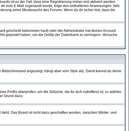
oards ist es der Fall, dass eine Registrierung immer erst aktiviert werden
ls dir eine E-Mail zugesandt wurde, folge den enthaltenen Anweisungen, falls
inderung eines Missbrauchs des Forums. Wenn du dir sicher bist, dass die
ard geschickt bekommen hast) oder der Administrator hat deinen Account
 nichts gepostet haben, um die Größe der Datenbank zu verringern. Versuche
 Bildschirmrand angezeigt, hängt aber vom Style ab). Damit kannst du deine
nes Profils überprüfen, um die Zeitzone, die für dich zutreffend ist, zu wählen.
uter Grund dazu.
 steht. Das Board ist nicht dazu geschaffen worden, zwischen Winter- und