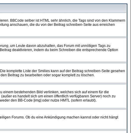
vieren. BBCode selber ist HTML sehr ähnlich, die Tags sind von den Klammern
leitung anschauen, die du von der Beitrag schreiben-Seite aus erreichen
erung
, um Leute davon abzuhalten, das Forum mit unnötigen Tags zu
Beitrag deaktivieren, indem du beim Schreiben die entsprechende Option
. Die komplette Liste der Smilies kann auf der Beitrag schreiben-Seite gesehen
, den Beitrag zu bearbeiten oder sogar komplett zu löschen.
zu einem bestehenden Bild verlinken, welches sich auf einem für die
en (außer es handelt sich um einen öffentlich verfügbaren Server) noch zu
tweder den BB-Code [img] oder nutze HMTL (sofern erlaubt).
weiligen Forums. Ob du eine Ankündigung machen kannst oder nicht hängt