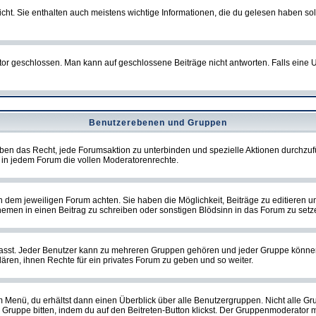
t. Sie enthalten auch meistens wichtige Informationen, die du gelesen haben so
eschlossen. Man kann auf geschlossene Beiträge nicht antworten. Falls eine Um
Benutzerebenen und Gruppen
ben das Recht, jede Forumsaktion zu unterbinden und spezielle Aktionen durchzu
in jedem Forum die vollen Moderatorenrechte.
dem jeweiligen Forum achten. Sie haben die Möglichkeit, Beiträge zu editieren u
men in einen Beitrag zu schreiben oder sonstigen Blödsinn in das Forum zu setz
st. Jeder Benutzer kann zu mehreren Gruppen gehören und jeder Gruppe können spe
ren, ihnen Rechte für ein privates Forum zu geben und so weiter.
m Menü, du erhältst dann einen Überblick über alle Benutzergruppen. Nicht alle 
 die Gruppe bitten, indem du auf den Beitreten-Button klickst. Der Gruppenmoderat