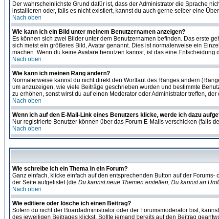
Der wahrscheinlichste Grund dafür ist, dass der Administrator die Sprache nic
installieren oder, falls es nicht existiert, kannst du auch gerne selber eine 
Nach oben
Wie kann ich ein Bild unter meinem Benutzernamen anzeigen?
Es können sich zwei Bilder unter dem Benutzernamen befinden. Das erste gehö
sich meist ein größeres Bild, Avatar genannt. Dies ist normalerweise ein Einz
machen. Wenn du keine Avatare benutzen kannst, ist das eine Entscheidung de
Nach oben
Wie kann ich meinen Rang ändern?
Normalerweise kannst du nicht direkt den Wortlaut des Ranges ändern (Räng
um anzuzeigen, wie viele Beiträge geschrieben wurden und bestimmte Benutze
zu erhöhen, sonst wirst du auf einen Moderator oder Administrator treffen, de
Nach oben
Wenn ich auf den E-Mail-Link eines Benutzers klicke, werde ich dazu aufge
Nur registrierte Benutzer können über das Forum E-Mails verschicken (falls 
Nach oben
Wie schreibe ich ein Thema in ein Forum?
Ganz einfach, klicke einfach auf den entsprechenden Button auf der Forums- o
der Seite aufgelistet (die
Du kannst neue Themen erstellen, Du kannst an Umf
Nach oben
Wie editiere oder lösche ich einen Beitrag?
Sofern du nicht der Boardadministrator oder der Forumsmoderator bist, kannst 
des jeweiligen Beitrages klickst. Sollte jemand bereits auf den Beitrag geantw