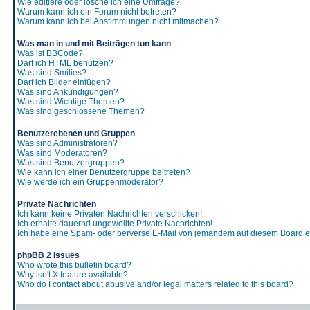
Wie editiere oder lösche ich eine Umfrage?
Warum kann ich ein Forum nicht betreten?
Warum kann ich bei Abstimmungen nicht mitmachen?
Was man in und mit Beiträgen tun kann
Was ist BBCode?
Darf ich HTML benutzen?
Was sind Smilies?
Darf ich Bilder einfügen?
Was sind Ankündigungen?
Was sind Wichtige Themen?
Was sind geschlossene Themen?
Benutzerebenen und Gruppen
Was sind Administratoren?
Was sind Moderatoren?
Was sind Benutzergruppen?
Wie kann ich einer Benutzergruppe beitreten?
Wie werde ich ein Gruppenmoderator?
Private Nachrichten
Ich kann keine Privaten Nachrichten verschicken!
Ich erhalte dauernd ungewollte Private Nachrichten!
Ich habe eine Spam- oder perverse E-Mail von jemandem auf diesem Board e
phpBB 2 Issues
Who wrote this bulletin board?
Why isn't X feature available?
Who do I contact about abusive and/or legal matters related to this board?