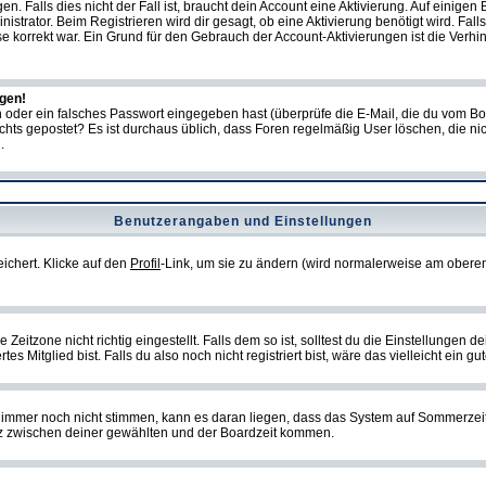
Falls dies nicht der Fall ist, braucht dein Account eine Aktivierung. Auf einigen B
istrator. Beim Registrieren wird dir gesagt, ob eine Aktivierung benötigt wird. Fal
sse korrekt war. Ein Grund für den Gebrauch der Account-Aktivierungen ist die Verh
ggen!
oder ein falsches Passwort eingegeben hast (überprüfe die E-Mail, die du vom Bo
ch nichts gepostet? Es ist durchaus üblich, dass Foren regelmäßig User löschen, die
.
Benutzerangaben und Einstellungen
eichert. Klicke auf den
Profil
-Link, um sie zu ändern (wird normalerweise am oberen
itzone nicht richtig eingestellt. Falls dem so ist, solltest du die Einstellungen dei
es Mitglied bist. Falls du also noch nicht registriert bist, wäre das vielleicht ein g
en immer noch nicht stimmen, kann es daran liegen, dass das System auf Sommerzeit
z zwischen deiner gewählten und der Boardzeit kommen.