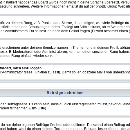
ht installiert hat oder das Board wurde noch nicht in deine Sprache übersetzt. Ve
Übersetzung schreiben. Weitere Informationen erhältst du auf der phpBB Group Websit
rt zu deinem Rang, z. B. Punkte oder Sterne, die anzeigen, wie viele Beiträge du
elstück und an den Benutzer gebunden. Es liegt am Administrator, ob er Avatare erl
s Administrators. Du solltest ihn nach dem Grund fragen (Er wird bestimmt einen 
e erscheinen unter deinem Benutzernamen in Themen und in deinem Profil, abhän
r, z. B. Moderatoren oder Administratoren, könnten einen speziellen Rang haben. 
r deinen Rang einfach wieder senkt.
fordert, mich einzuloggen!
der Administrator diese Funktion zulässt). Damit sollen obszöne Mails von unbeka
Beiträge schreiben
der Beitragsseite. Es kann sein, dass du dich erst registrieren musst, bevor du e
ragen teilnehmen, usw.
-Liste)
du nur deine eigenen Beiträge löschen oder editieren. Du kannst einen Beitrag edi
ortet haben, wirst du einen kleinen Text unterhalb des Beitrags lesen können, der 