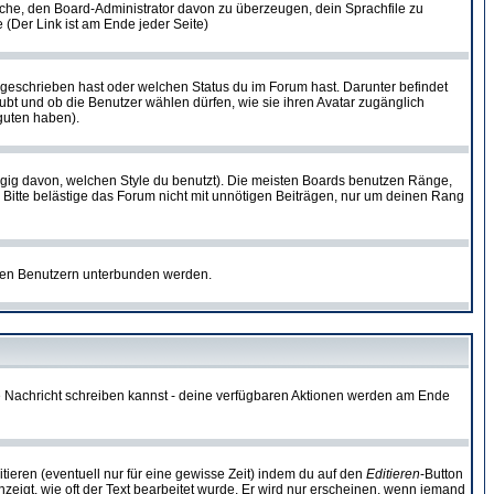
rsuche, den Board-Administrator davon zu überzeugen, dein Sprachfile zu
e (Der Link ist am Ende jeder Seite)
 geschrieben hast oder welchen Status du im Forum hast. Darunter befindet
aubt und ob die Benutzer wählen dürfen, wie sie ihren Avatar zugänglich
guten haben).
gig davon, welchen Style du benutzt). Die meisten Boards benutzen Ränge,
Bitte belästige das Forum nicht mit unnötigen Beiträgen, nur um deinen Rang
nnten Benutzern unterbunden werden.
ine Nachricht schreiben kannst - deine verfügbaren Aktionen werden am Ende
tieren (eventuell nur für eine gewisse Zeit) indem du auf den
Editieren
-Button
anzeigt, wie oft der Text bearbeitet wurde. Er wird nur erscheinen, wenn jemand