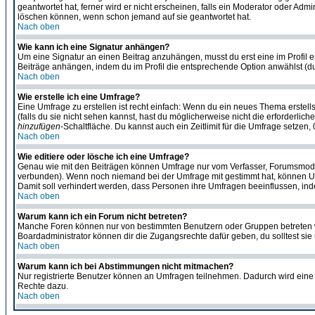
geantwortet hat, ferner wird er nicht erscheinen, falls ein Moderator oder Admi
löschen können, wenn schon jemand auf sie geantwortet hat.
Nach oben
Wie kann ich eine Signatur anhängen?
Um eine Signatur an einen Beitrag anzuhängen, musst du erst eine im Profil ers
Beiträge anhängen, indem du im Profil die entsprechende Option anwählst (d
Nach oben
Wie erstelle ich eine Umfrage?
Eine Umfrage zu erstellen ist recht einfach: Wenn du ein neues Thema erstellst
(falls du sie nicht sehen kannst, hast du möglicherweise nicht die erforderli
hinzufügen
-Schaltfläche. Du kannst auch ein Zeitlimit für die Umfrage setzen
Nach oben
Wie editiere oder lösche ich eine Umfrage?
Genau wie mit den Beiträgen können Umfrage nur vom Verfasser, Forumsmoderat
verbunden). Wenn noch niemand bei der Umfrage mit gestimmt hat, können User
Damit soll verhindert werden, dass Personen ihre Umfragen beeinflussen, ind
Nach oben
Warum kann ich ein Forum nicht betreten?
Manche Foren können nur von bestimmten Benutzern oder Gruppen betreten we
Boardadministrator können dir die Zugangsrechte dafür geben, du solltest sie
Nach oben
Warum kann ich bei Abstimmungen nicht mitmachen?
Nur registrierte Benutzer können an Umfragen teilnehmen. Dadurch wird eine Be
Rechte dazu.
Nach oben