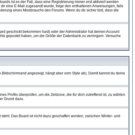
oards ist es der Fall, dass eine Registrierung immer erst aktiviert werden
ls dir eine E-Mail zugesandt wurde, folge den enthaltenen Anweisungen, falls
inderung eines Missbrauchs des Forums. Wenn du dir sicher bist, dass die
ard geschickt bekommen hast) oder der Administrator hat deinen Account
 nichts gepostet haben, um die Größe der Datenbank zu verringern. Versuche
 Bildschirmrand angezeigt, hängt aber vom Style ab). Damit kannst du deine
nes Profils überprüfen, um die Zeitzone, die für dich zutreffend ist, zu wählen.
uter Grund dazu.
 steht. Das Board ist nicht dazu geschaffen worden, zwischen Winter- und