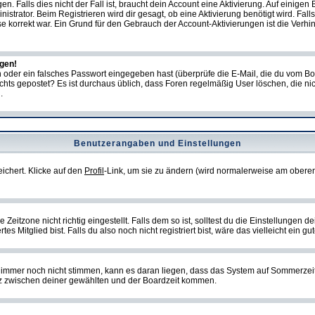
Falls dies nicht der Fall ist, braucht dein Account eine Aktivierung. Auf einigen B
istrator. Beim Registrieren wird dir gesagt, ob eine Aktivierung benötigt wird. Fal
sse korrekt war. Ein Grund für den Gebrauch der Account-Aktivierungen ist die Verh
ggen!
oder ein falsches Passwort eingegeben hast (überprüfe die E-Mail, die du vom Bo
ch nichts gepostet? Es ist durchaus üblich, dass Foren regelmäßig User löschen, die
.
Benutzerangaben und Einstellungen
eichert. Klicke auf den
Profil
-Link, um sie zu ändern (wird normalerweise am oberen
itzone nicht richtig eingestellt. Falls dem so ist, solltest du die Einstellungen dei
es Mitglied bist. Falls du also noch nicht registriert bist, wäre das vielleicht ein g
en immer noch nicht stimmen, kann es daran liegen, dass das System auf Sommerzeit
z zwischen deiner gewählten und der Boardzeit kommen.