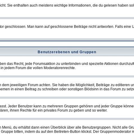
t. Sie enthalten auch meistens wichtige Informationen, die du gelesen haben so
eschlossen. Man kann auf geschlossene Beiträge nicht antworten. Falls eine Um
Benutzerebenen und Gruppen
ben das Recht, jede Forumsaktion zu unterbinden und spezielle Aktionen durchzu
in jedem Forum die vollen Moderatorenrechte.
dem jeweiligen Forum achten. Sie haben die Möglichkeit, Beiträge zu editieren u
men in einen Beitrag zu schreiben oder sonstigen Blödsinn in das Forum zu setz
st. Jeder Benutzer kann zu mehreren Gruppen gehören und jeder Gruppe können spe
ren, ihnen Rechte für ein privates Forum zu geben und so weiter.
m Menü, du erhältst dann einen Überblick über alle Benutzergruppen. Nicht alle 
 die Gruppe bitten, indem du auf den Beitreten-Button klickst. Der Gruppenmoderat