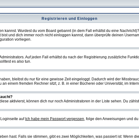
Registrieren und Einloggen
loggen kannst. Wurdest du vom Board gebannt (in dem Fall erhältst du eine Nachrich
t bist und dich immer noch nicht einloggen kannst, dann überprüfe deinen Username
guration vorliegen.
ministrators. Auf jeden Fall erhältst du nach der Registrierung zusätzliche Funktion
lltest es also tun.
 haben, bleibst du nur für eine gewisse Zeit eingeloggt. Dadurch wird der Missbrau
n einem fremden Rechner sitzt, z. B. in einer Bücherei oder Universität, im Intern
taucht?
iese aktivierst, können dich nur noch Administratoren in der Liste sehen. Du zählst
 Loginseite auf
Ich habe mein Passwort vergessen
, folge den Anweisungen und du 
en hast. Falls sie stimmen, gibt es zwei Möglichkeiten, was passiert ist: Wenn d