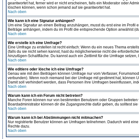
geantwortet hat, ferner wird er nicht erscheinen, falls ein Moderator oder Admi
löschen können, wenn schon jemand auf sie geantwortet hat.
Nach oben
Wie kann ich eine Signatur anhängen?
Um eine Signatur an einen Beitrag anzuhängen, musst du erst eine im Profil ers
Beiträge anhängen, indem du im Profil die entsprechende Option anwählst (d
Nach oben
Wie erstelle ich eine Umfrage?
Eine Umfrage zu erstellen ist recht einfach: Wenn du ein neues Thema erstellst
(falls du sie nicht sehen kannst, hast du möglicherweise nicht die erforderli
hinzufügen
-Schaltfläche. Du kannst auch ein Zeitlimit für die Umfrage setzen
Nach oben
Wie editiere oder lösche ich eine Umfrage?
Genau wie mit den Beiträgen können Umfrage nur vom Verfasser, Forumsmoderat
verbunden). Wenn noch niemand bei der Umfrage mit gestimmt hat, können User
Damit soll verhindert werden, dass Personen ihre Umfragen beeinflussen, ind
Nach oben
Warum kann ich ein Forum nicht betreten?
Manche Foren können nur von bestimmten Benutzern oder Gruppen betreten we
Boardadministrator können dir die Zugangsrechte dafür geben, du solltest sie
Nach oben
Warum kann ich bei Abstimmungen nicht mitmachen?
Nur registrierte Benutzer können an Umfragen teilnehmen. Dadurch wird eine Be
Rechte dazu.
Nach oben