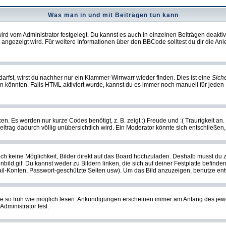
Was man in und mit Beiträgen tun kann
rd vom Administrator festgelegt. Du kannst es auch in einzelnen Beiträgen deakti
 angezeigt wird. Für weitere Informationen über den BBCode solltest du dir die An
darfst, wirst du nachher nur ein Klammer-Wirrwarr wieder finden. Dies ist eine
Sich
könnten. Falls HTML aktiviert wurde, kannst du es immer noch manuell für jeden 
n. Es werden nur kurze Codes benötigt, z. B. zeigt :) Freude und :( Traurigkeit an
Beitrag dadurch völlig unübersichtlich wird. Ein Moderator könnte sich entschließen
noch keine Möglichkeit, Bilder direkt auf das Board hochzuladen. Deshalb musst du 
inbild.gif. Du kannst weder zu Bildern linken, die sich auf deiner Festplatte befind
Mail-Konten, Passwort-geschützte Seiten usw). Um das Bild anzuzeigen, benutze en
sie so früh wie möglich lesen. Ankündigungen erscheinen immer am Anfang des je
dministrator fest.