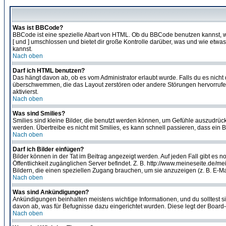
Was ist BBCode?
BBCode ist eine spezielle Abart von HTML. Ob du BBCode benutzen kannst, wi
[ und ] umschlossen und bietet dir große Kontrolle darüber, was und wie etwas
kannst.
Nach oben
Darf ich HTML benutzen?
Das hängt davon ab, ob es vom Administrator erlaubt wurde. Falls du es nicht 
überschwemmen, die das Layout zerstören oder andere Störungen hervorrufen 
aktivierst.
Nach oben
Was sind Smilies?
Smilies sind kleine Bilder, die benutzt werden können, um Gefühle auszudrücke
werden. Übertreibe es nicht mit Smilies, es kann schnell passieren, dass ein 
Nach oben
Darf ich Bilder einfügen?
Bilder können in der Tat im Beitrag angezeigt werden. Auf jeden Fall gibt es 
Öffentlichkeit zugänglichen Server befindet. Z. B. http://www.meineseite.de/me
Bildern, die einen speziellen Zugang brauchen, um sie anzuzeigen (z. B. E-
Nach oben
Was sind Ankündigungen?
Ankündigungen beinhalten meistens wichtige Informationen, und du solltest 
davon ab, was für Befugnisse dazu eingerichtet wurden. Diese legt der Board-A
Nach oben