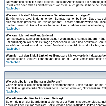
Der wahrscheinlichste Grund dafür ist, dass der Administrator die Sprache nic
installieren oder, falls es nicht existiert, kannst du auch gerne selber eine 
Nach oben
Wie kann ich ein Bild unter meinem Benutzernamen anzeigen?
Es können sich zwei Bilder unter dem Benutzernamen befinden. Das erste gehö
sich meist ein größeres Bild, Avatar genannt. Dies ist normalerweise ein Einz
machen. Wenn du keine Avatare benutzen kannst, ist das eine Entscheidung de
Nach oben
Wie kann ich meinen Rang ändern?
Normalerweise kannst du nicht direkt den Wortlaut des Ranges ändern (Räng
um anzuzeigen, wie viele Beiträge geschrieben wurden und bestimmte Benutze
zu erhöhen, sonst wirst du auf einen Moderator oder Administrator treffen, de
Nach oben
Wenn ich auf den E-Mail-Link eines Benutzers klicke, werde ich dazu aufge
Nur registrierte Benutzer können über das Forum E-Mails verschicken (falls 
Nach oben
Wie schreibe ich ein Thema in ein Forum?
Ganz einfach, klicke einfach auf den entsprechenden Button auf der Forums- o
der Seite aufgelistet (die
Du kannst neue Themen erstellen, Du kannst an Umf
Nach oben
Wie editiere oder lösche ich einen Beitrag?
Sofern du nicht der Boardadministrator oder der Forumsmoderator bist, kannst 
des jeweiligen Beitrages klickst. Sollte jemand bereits auf den Beitrag geantw