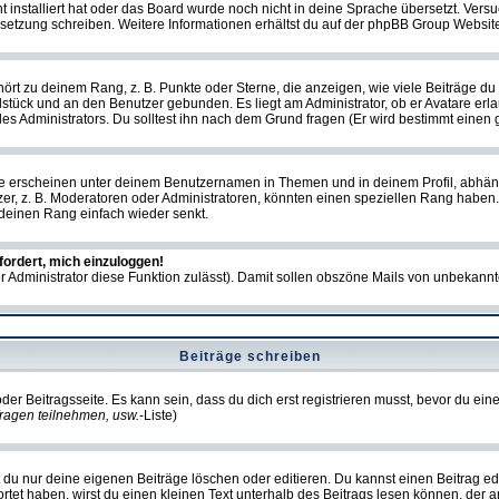
ht installiert hat oder das Board wurde noch nicht in deine Sprache übersetzt. Ve
Übersetzung schreiben. Weitere Informationen erhältst du auf der phpBB Group Websit
rt zu deinem Rang, z. B. Punkte oder Sterne, die anzeigen, wie viele Beiträge du
elstück und an den Benutzer gebunden. Es liegt am Administrator, ob er Avatare erl
s Administrators. Du solltest ihn nach dem Grund fragen (Er wird bestimmt einen 
e erscheinen unter deinem Benutzernamen in Themen und in deinem Profil, abhän
r, z. B. Moderatoren oder Administratoren, könnten einen speziellen Rang haben. 
r deinen Rang einfach wieder senkt.
fordert, mich einzuloggen!
der Administrator diese Funktion zulässt). Damit sollen obszöne Mails von unbeka
Beiträge schreiben
der Beitragsseite. Es kann sein, dass du dich erst registrieren musst, bevor du e
ragen teilnehmen, usw.
-Liste)
du nur deine eigenen Beiträge löschen oder editieren. Du kannst einen Beitrag edi
ortet haben, wirst du einen kleinen Text unterhalb des Beitrags lesen können, der 