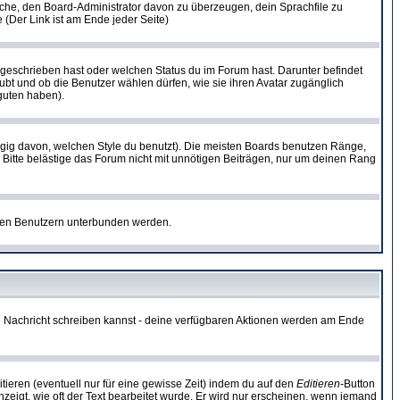
rsuche, den Board-Administrator davon zu überzeugen, dein Sprachfile zu
e (Der Link ist am Ende jeder Seite)
 geschrieben hast oder welchen Status du im Forum hast. Darunter befindet
aubt und ob die Benutzer wählen dürfen, wie sie ihren Avatar zugänglich
guten haben).
gig davon, welchen Style du benutzt). Die meisten Boards benutzen Ränge,
Bitte belästige das Forum nicht mit unnötigen Beiträgen, nur um deinen Rang
nnten Benutzern unterbunden werden.
ine Nachricht schreiben kannst - deine verfügbaren Aktionen werden am Ende
tieren (eventuell nur für eine gewisse Zeit) indem du auf den
Editieren
-Button
anzeigt, wie oft der Text bearbeitet wurde. Er wird nur erscheinen, wenn jemand