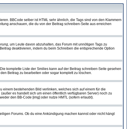
vieren. BBCode selber ist HTML sehr ähnlich, die Tags sind von den Klammern
leitung anschauen, die du von der Beitrag schreiben-Seite aus erreichen
erung
, um Leute davon abzuhalten, das Forum mit unnötigen Tags zu
Beitrag deaktivieren, indem du beim Schreiben die entsprechende Option
. Die komplette Liste der Smilies kann auf der Beitrag schreiben-Seite gesehen
, den Beitrag zu bearbeiten oder sogar komplett zu löschen.
zu einem bestehenden Bild verlinken, welches sich auf einem für die
en (außer es handelt sich um einen öffentlich verfügbaren Server) noch zu
tweder den BB-Code [img] oder nutze HMTL (sofern erlaubt).
weiligen Forums. Ob du eine Ankündigung machen kannst oder nicht hängt