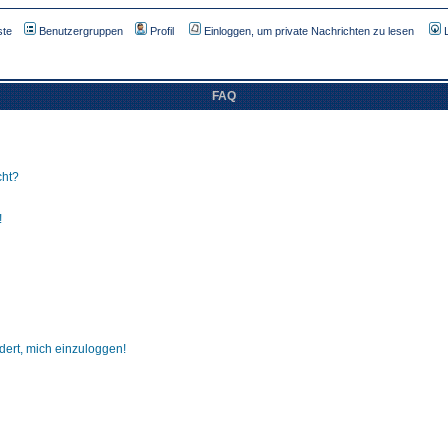
ste
Benutzergruppen
Profil
Einloggen, um private Nachrichten zu lesen
FAQ
cht?
!
dert, mich einzuloggen!