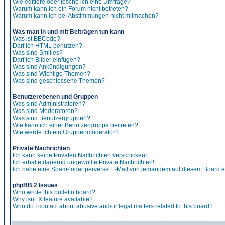
Wie editiere oder lösche ich eine Umfrage?
Warum kann ich ein Forum nicht betreten?
Warum kann ich bei Abstimmungen nicht mitmachen?
Was man in und mit Beiträgen tun kann
Was ist BBCode?
Darf ich HTML benutzen?
Was sind Smilies?
Darf ich Bilder einfügen?
Was sind Ankündigungen?
Was sind Wichtige Themen?
Was sind geschlossene Themen?
Benutzerebenen und Gruppen
Was sind Administratoren?
Was sind Moderatoren?
Was sind Benutzergruppen?
Wie kann ich einer Benutzergruppe beitreten?
Wie werde ich ein Gruppenmoderator?
Private Nachrichten
Ich kann keine Privaten Nachrichten verschicken!
Ich erhalte dauernd ungewollte Private Nachrichten!
Ich habe eine Spam- oder perverse E-Mail von jemandem auf diesem Board e
phpBB 2 Issues
Who wrote this bulletin board?
Why isn't X feature available?
Who do I contact about abusive and/or legal matters related to this board?