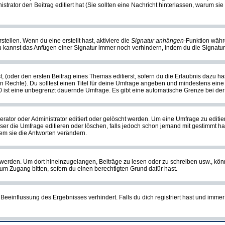
nistrator den Beitrag editiert hat (Sie sollten eine Nachricht hinterlassen, warum s
tellen. Wenn du eine erstellt hast, aktiviere die
Signatur anhängen
-Funktion währ
u kannst das Anfügen einer Signatur immer noch verhindern, indem du die Signatur
, (oder den ersten Beitrag eines Themas editierst, sofern du die Erlaubnis dazu has
chen Rechte). Du solltest einen Titel für deine Umfrage angeben und mindestens ein
, 0 ist eine unbegrenzt dauernde Umfrage. Es gibt eine automatische Grenze bei der 
or oder Administrator editiert oder gelöscht werden. Um eine Umfrage zu editiere
 die Umfrage editieren oder löschen, falls jedoch schon jemand mit gestimmt hat
em sie die Antworten verändern.
rden. Um dort hineinzugelangen, Beiträge zu lesen oder zu schreiben usw., könn
 um Zugang bitten, sofern du einen berechtigten Grund dafür hast.
einflussung des Ergebnisses verhindert. Falls du dich registriert hast und immer 